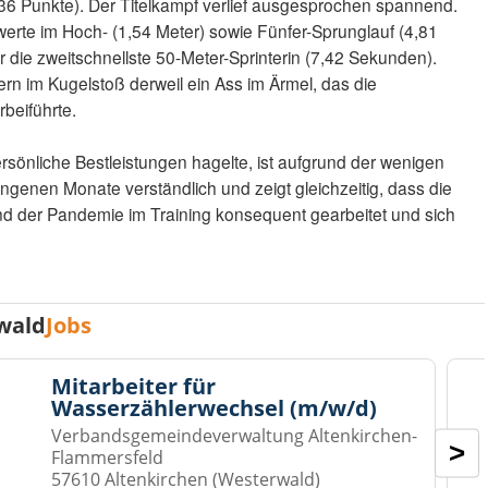
36 Punkte). Der Titelkampf verlief ausgesprochen spannend.
rte im Hoch- (1,54 Meter) sowie Fünfer-Sprunglauf (4,81
 die zweitschnellste 50-Meter-Sprinterin (7,42 Sekunden).
ern im Kugelstoß derweil ein Ass im Ärmel, das die
beiführte.
rsönliche Bestleistungen hagelte, ist aufgrund der wenigen
genen Monate verständlich und zeigt gleichzeitig, dass die
nd der Pandemie im Training konsequent gearbeitet und sich
wald
Jobs
Mitarbeiter für
Wasserzählerwechsel (m/w/d)
Verbandsgemeindeverwaltung Altenkirchen-
>
Flammersfeld
57610 Altenkirchen (Westerwald)