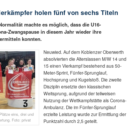
erkämpfer holen fünf von sechs Titeln
Normalität machte es möglich, dass die U16-
rona-Zwangspause in diesem Jahr wieder ihre
 ermitteln konnten.
Neuwied. Auf dem Koblenzer Oberwerth
absolvierten die Alterslassen M/W 14 und
15 einen Vierkampf bestehend aus 50-
Meter-Sprint, Fünfer-Sprunglauf,
Hochsprung und Kugelstoß. Die zweite
Disziplin ersetzte den klassischen
Weitsprung, aufgrund der teilweisen
Nutzung der Wettkampfstätte als Corona-
Ambulanz. Die im Fünfer-Sprunglauf
erzielte Leistung wurde zur Ermittlung der
lätze eins, drei und
rtung. Foto: privat
Punktzahl durch 2,5 geteilt.