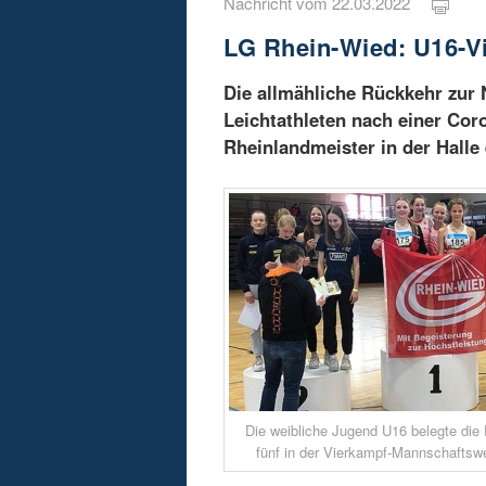
Nachricht vom 22.03.2022
LG Rhein-Wied: U16-Vi
Die allmähliche Rückkehr zur 
Leichtathleten nach einer Co
Rheinlandmeister in der Halle
Die weibliche Jugend U16 belegte die P
fünf in der Vierkampf-Mannschaftswe