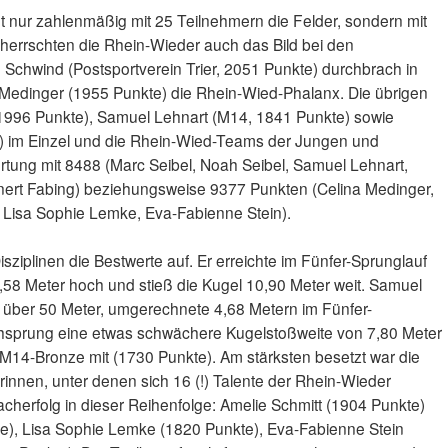
t nur zahlenmäßig mit 25 Teilnehmern die Felder, sondern mit
eherrschten die Rhein-Wieder auch das Bild bei den
Schwind (Postsportverein Trier, 2051 Punkte) durchbrach in
 Medinger (1955 Punkte) die Rhein-Wied-Phalanx. Die übrigen
 1996 Punkte), Samuel Lehnart (M14, 1841 Punkte) sowie
) im Einzel und die Rhein-Wied-Teams der Jungen und
tung mit 8488 (Marc Seibel, Noah Seibel, Samuel Lehnart,
nert Fabing) beziehungsweise 9377 Punkten (Celina Medinger,
 Lisa Sophie Lemke, Eva-Fabienne Stein).
 Disziplinen die Bestwerte auf. Er erreichte im Fünfer-Sprunglauf
58 Meter hoch und stieß die Kugel 10,90 Meter weit. Samuel
 über 50 Meter, umgerechnete 4,68 Metern im Fünfer-
hsprung eine etwas schwächere Kugelstoßweite von 7,80 Meter
14-Bronze mit (1730 Punkte). Am stärksten besetzt war die
nnen, unter denen sich 16 (!) Talente der Rhein-Wieder
cherfolg in dieser Reihenfolge: Amelie Schmitt (1904 Punkte)
), Lisa Sophie Lemke (1820 Punkte), Eva-Fabienne Stein