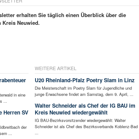
WSLETTER
etter erhalten Sie täglich einen Überblick über die
m Kreis Neuwied.
WEITERE ARTIKEL
rabenteuer
U20 Rheinland-Pfalz Poetry Slam in Linz
Die Meisterschaft im Poetry Slam für Jugendliche und
junge Erwachsene findet am Samstag, dem 9. April, ...
erwald in eine
s ...
Walter Schneider als Chef der IG BAU im
e Herren SV
Kreis Neuwied wiedergewählt
IG BAU-Bezirksvorsitzender wiedergewählt: Walter
Schneider ist als Chef des Bezirksverbands Koblenz-Bad
dbreitbach der
...
sem ...