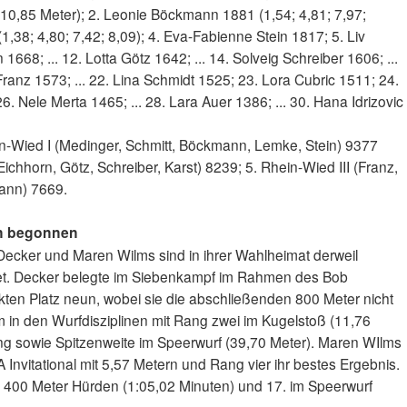
10,85 Meter); 2. Leonie Böckmann 1881 (1,54; 4,81; 7,97;
1,38; 4,80; 7,42; 8,09); 4. Eva-Fabienne Stein 1817; 5. Liv
1668; ... 12. Lotta Götz 1642; ... 14. Solveig Schreiber 1606; ...
ranz 1573; ... 22. Lina Schmidt 1525; 23. Lora Cubric 1511; 24.
. Nele Merta 1465; ... 28. Lara Auer 1386; ... 30. Hana Idrizovic
n-Wied I (Medinger, Schmitt, Böckmann, Lemke, Stein) 9377
Eichhorn, Götz, Schreiber, Karst) 8239; 5. Rhein-Wied III (Franz,
mann) 7669.
son begonnen
Decker und Maren Wilms sind in ihrer Wahlheimat derweil
artet. Decker belegte im Siebenkampf im Rahmen des Bob
kten Platz neun, wobei sie die abschließenden 800 Meter nicht
m in den Wurfdisziplinen mit Rang zwei im Kugelstoß (11,76
ung sowie Spitzenweite im Speerwurf (39,70 Meter). Maren WIlms
Invitational mit 5,57 Metern und Rang vier ihr bestes Ergebnis.
400 Meter Hürden (1:05,02 Minuten) und 17. im Speerwurf