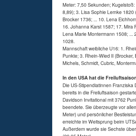
Meter: 7,50 Sekunden; Kugelstoß: 
8,89); 3. Lisa Sophie Lemke 1820 (
Brocker 1736; ... 10. Lena Eichhorn 
16. Johanna Karst 1587; 17. Mira F
Lena Marie Montermann 1508; ... 26
1028.
Mannschaft weibliche U16: 1. Rhei
Punkte; 3. Rhein-Wied II (Brocker, 
Michels, Schmidt, Cubric, Monter
In den USA hat die Freiluftsai
Die US-Stipendiatinnen Franziska 
bereits in die Freiluftsaison gest
Davidson Invitational mit 3762 Pun
beendete. Sie überzeugte vor alle
Meter) und persönlicher Bestleist
erreichte im Weitsprung beim UTSA 
Außerdem wurde sie Sechste über 