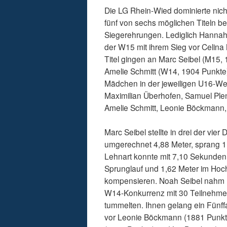
Die LG Rhein-Wied dominierte nich
fünf von sechs möglichen Titeln b
Siegerehrungen. Lediglich Hannah 
der W15 mit ihrem Sieg vor Celina
Titel gingen an Marc Seibel (M15,
Amelie Schmitt (W14, 1904 Punkte
Mädchen in der jeweiligen U16-Wer
Maximilian Überhofen, Samuel Ple
Amelie Schmitt, Leonie Böckmann,
Marc Seibel stellte in drei der vier
umgerechnet 4,88 Meter, sprang 1,
Lehnart konnte mit 7,10 Sekunden
Sprunglauf und 1,62 Meter im Hoc
kompensieren. Noah Seibel nahm M
W14-Konkurrenz mit 30 Teilnehmeri
tummelten. Ihnen gelang ein Fünffa
vor Leonie Böckmann (1881 Punkte