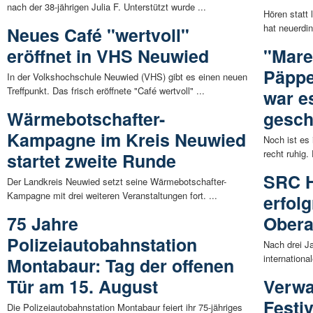
nach der 38-jährigen Julia F. Unterstützt wurde ...
Hören statt
hat neuerdin
Neues Café "wertvoll"
eröffnet in VHS Neuwied
"Mare
Päppe
In der Volkshochschule Neuwied (VHS) gibt es einen neuen
Treffpunkt. Das frisch eröffnete "Café wertvoll" ...
war e
Wärmebotschafter-
gesc
Kampagne im Kreis Neuwied
Noch ist es
recht ruhig.
startet zweite Runde
SRC 
Der Landkreis Neuwied setzt seine Wärmebotschafter-
Kampagne mit drei weiteren Veranstaltungen fort. ...
erfolg
75 Jahre
Ober
Polizeiautobahnstation
Nach drei J
internation
Montabaur: Tag der offenen
Tür am 15. August
Verwa
Festi
Die Polizeiautobahnstation Montabaur feiert ihr 75-jähriges