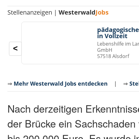
Stellenanzeigen |
Westerwald
Jobs
pädagogische
in Vollzeit
Lebenshilfe im La
<
GmbH
57518 Alsdorf
⇒
Mehr Westerwald Jobs entdecken
| ⇒
Ste
Nach derzeitigen Erkenntniss
der Brücke ein Sachschaden 
bis 200.000 Euro. Es wurde i