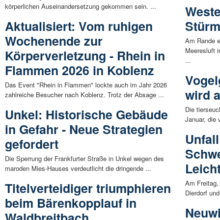
körperlichen Auseinandersetzung gekommen sein. ...
Weste
Aktualisiert: Vom ruhigen
Stür
Wochenende zur
Am Rande ei
Meeresluft i
Körperverletzung - Rhein in
...
Flammen 2026 in Koblenz
Vogelg
Das Event "Rhein in Flammen" lockte auch im Jahr 2026
wird 
zahlreiche Besucher nach Koblenz. Trotz der Absage ...
Die tierseu
Unkel: Historische Gebäude
Januar, die v
in Gefahr - Neue Strategien
Unfall
gefordert
Schwe
Die Sperrung der Frankfurter Straße in Unkel wegen des
Leicht
maroden Mies-Hauses verdeutlicht die dringende ...
Am Freitag,
Titelverteidiger triumphieren
Dierdorf un
beim Bärenkopplauf in
Neuwi
Waldbreitbach