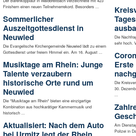
Der Bärenkopplauf in Waldbreitbach verzeichnete mit 423
Finishern einen neuen Teilnehmerrekord. Besonders ...
Kreis
Sommerlicher
Tages
Auszeitgottesdienst in
ausb
Neuwied
Die Nachfra
sehr hoch. V
Die Evangelische Kirchengemeinde Neuwied lädt zu einem
Gottesdienst unter freiem Himmel ein. Am 16. August ...
Coron
Musiktage am Rhein: Junge
Erste
Talente verzaubern
nach
historische Orte rund um
Die Kreisve
30. Dezembe
Neuwied
...
Die "Musiktage am Rhein" bieten eine einzigartige
Zahlr
Kombination aus hochkarätiger Kammermusik und
historisch ...
Gesch
Aktualisiert: Nach dem Auto
Am Dienstag
Polizei in D
bei Urmitz legt der Rhein