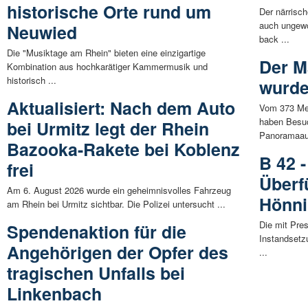
historische Orte rund um
Der närrisc
auch ungew
Neuwied
back ...
Die "Musiktage am Rhein" bieten eine einzigartige
Der M
Kombination aus hochkarätiger Kammermusik und
historisch ...
wurde
Aktualisiert: Nach dem Auto
Vom 373 Met
haben Besuc
bei Urmitz legt der Rhein
Panoramaaus
Bazooka-Rakete bei Koblenz
B 42 
frei
Überf
Am 6. August 2026 wurde ein geheimnisvolles Fahrzeug
Hönn
am Rhein bei Urmitz sichtbar. Die Polizei untersucht ...
Die mit Pr
Spendenaktion für die
Instandsetz
Angehörigen der Opfer des
...
tragischen Unfalls bei
Linkenbach