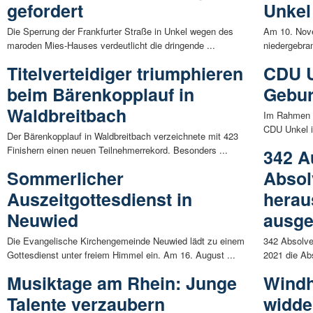
gefordert
Unkel
Die Sperrung der Frankfurter Straße in Unkel wegen des
Am 10. Nov
maroden Mies-Hauses verdeutlicht die dringende ...
niedergebran
Titelverteidiger triumphieren
CDU U
beim Bärenkopplauf in
Gebur
Waldbreitbach
Im Rahmen e
CDU Unkel i
Der Bärenkopplauf in Waldbreitbach verzeichnete mit 423
Finishern einen neuen Teilnehmerrekord. Besonders ...
342 A
Sommerlicher
Absol
Auszeitgottesdienst in
herau
Neuwied
ausge
Die Evangelische Kirchengemeinde Neuwied lädt zu einem
342 Absolve
Gottesdienst unter freiem Himmel ein. Am 16. August ...
2021 die Ab
Musiktage am Rhein: Junge
Windh
Talente verzaubern
widde