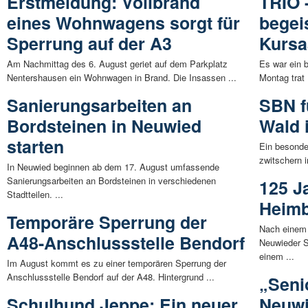
Erstmeldung: Vollbrand
TRIO 
eines Wohnwagens sorgt für
begei
Sperrung auf der A3
Kursa
Am Nachmittag des 6. August geriet auf dem Parkplatz
Es war ein 
Nentershausen ein Wohnwagen in Brand. Die Insassen ...
Montag trat
Sanierungsarbeiten an
SBN f
Bordsteinen in Neuwied
Wald 
starten
Ein besonder
zwitschern i
In Neuwied beginnen ab dem 17. August umfassende
Sanierungsarbeiten an Bordsteinen in verschiedenen
125 J
Stadtteilen. ...
Heim
Temporäre Sperrung der
Nach einem 
A48-Anschlussstelle Bendorf
Neuwieder S
einem ...
Im August kommt es zu einer temporären Sperrung der
Anschlussstelle Bendorf auf der A48. Hintergrund ...
„Seni
Schulhund Jeppe: Ein neuer
Neuw