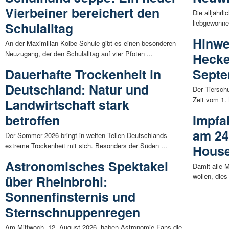
Vierbeiner bereichert den
Die alljährl
liebgewonnen
Schulalltag
Hinwe
An der Maximilian-Kolbe-Schule gibt es einen besonderen
Neuzugang, der den Schulalltag auf vier Pfoten ...
Hecke
Dauerhafte Trockenheit in
Sept
Deutschland: Natur und
Der Tierschu
Zeit vom 1.
Landwirtschaft stark
betroffen
Impfa
am 24
Der Sommer 2026 bringt in weiten Teilen Deutschlands
extreme Trockenheit mit sich. Besonders der Süden ...
Hous
Astronomisches Spektakel
Damit alle 
wollen, dies
über Rheinbrohl:
Sonnenfinsternis und
Sternschnuppenregen
Am Mittwoch, 12. August 2026, haben Astronomie-Fans die