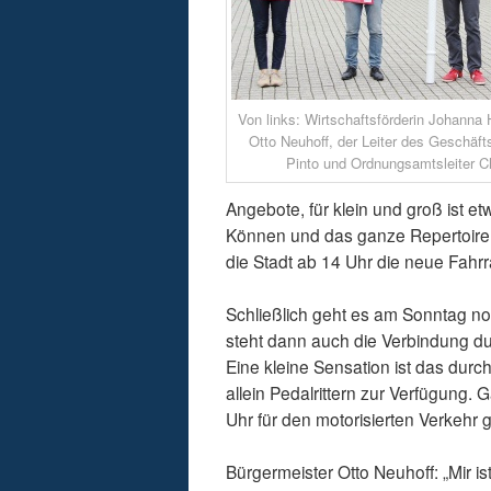
Von links: Wirtschaftsförderin Johanna
Otto Neuhoff, der Leiter des Geschäf
Pinto und Ordnungsamtsleiter C
Angebote, für klein und groß ist e
Können und das ganze Repertoire sp
die Stadt ab 14 Uhr die neue Fahr
Schließlich geht es am Sonntag no
steht dann auch die Verbindung du
Eine kleine Sensation ist das durc
allein Pedalrittern zur Verfügung. 
Uhr für den motorisierten Verkehr g
Bürgermeister Otto Neuhoff: „Mir is