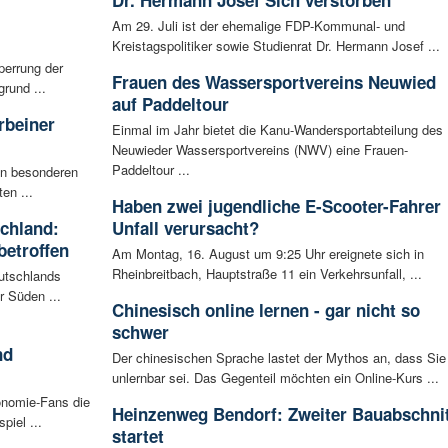
Am 29. Juli ist der ehemalige FDP-Kommunal- und
Kreistagspolitiker sowie Studienrat Dr. Hermann Josef ...
perrung der
Frauen des Wassersportvereins Neuwied
rund ...
auf Paddeltour
rbeiner
Einmal im Jahr bietet die Kanu-Wandersportabteilung des
Neuwieder Wassersportvereins (NWV) eine Frauen-
Paddeltour ...
en besonderen
en ...
Haben zwei jugendliche E-Scooter-Fahrer
schland:
Unfall verursacht?
betroffen
Am Montag, 16. August um 9:25 Uhr ereignete sich in
Rheinbreitbach, Hauptstraße 11 ein Verkehrsunfall, ...
eutschlands
r Süden ...
Chinesisch online lernen - gar nicht so
schwer
nd
Der chinesischen Sprache lastet der Mythos an, dass Sie
unlernbar sei. Das Gegenteil möchten ein Online-Kurs ...
onomie-Fans die
Heinzenweg Bendorf: Zweiter Bauabschnit
iel ...
startet