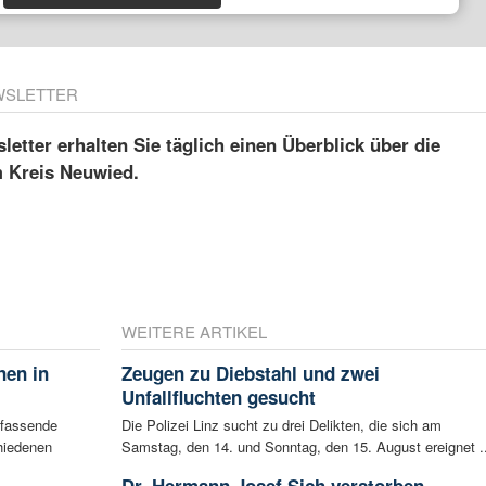
WSLETTER
etter erhalten Sie täglich einen Überblick über die
m Kreis Neuwied.
WEITERE ARTIKEL
nen in
Zeugen zu Diebstahl und zwei
Unfallfluchten gesucht
mfassende
Die Polizei Linz sucht zu drei Delikten, die sich am
hiedenen
Samstag, den 14. und Sonntag, den 15. August ereignet ..
Dr. Hermann Josef Sich verstorben