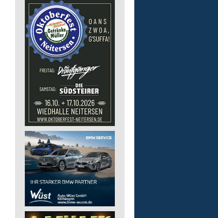
Bildungsbegleitung (m/
Lebenshilfe im Landkreis Altenk
GmbH
57610 Altenkirchen (Westerwald