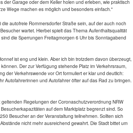
us der Garage oder dem Keller holen und erleben, wie praktisch
Kurze Wege machen es möglich und besonders einfach."
i die autofreie Rommersdorfer Straße sein, auf der auch noch
Besucher wartet. Hierbei spielt das Thema Aufenthaltsqualität
er sind die Sperrungen Freitagmorgen 6 Uhr bis Sonntagabend
onnef ist eng und klein. Aber ich bin trotzdem davon überzeugt,
können. Der zur Verfügung stehende Platz im Verkehrsraum,
ng der Verkehrswende vor Ort formuliert er klar und deutlich:
ehr Autofahrerinnen und Autofahrer öfter auf das Rad zu bringen.
t geltenden Regelungen der Coronaschutzverordnung NRW
ie Besucherkapazitäten auf dem Marktplatz begrenzt sind. So
50 Besucher an der Veranstaltung teilnehmen. Sollten sich
 Abstände nicht mehr ausreichend gewahrt. Die Stadt bittet um