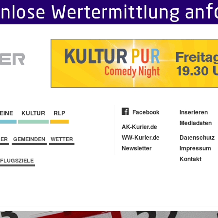
Facebook
Inserieren
EINE
KULTUR
RLP
Mediadaten
AK-Kurier.de
WW-Kurier.de
Datenschutz
BER
GEMEINDEN
WETTER
Newsletter
Impressum
Kontakt
FLUGSZIELE