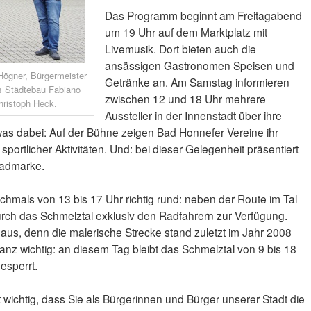
Das Programm beginnt am Freitagabend
um 19 Uhr auf dem Marktplatz mit
Livemusik. Dort bieten auch die
ansässigen Gastronomen Speisen und
 Högner, Bürgermeister
Getränke an. Am Samstag informieren
ts Städtebau Fabiano
zwischen 12 und 18 Uhr mehrere
hristoph Heck.
Aussteller in der Innenstadt über ihre
twas dabei: Auf der Bühne zeigen Bad Honnefer Vereine ihr
ortlicher Aktivitäten. Und: bei dieser Gelegenheit präsentiert
radmarke.
chmals von 13 bis 17 Uhr richtig rund: neben der Route im Tal
rch das Schmelztal exklusiv den Radfahrern zur Verfügung.
haus, denn die malerische Strecke stand zuletzt im Jahr 2008
Ganz wichtig: an diesem Tag bleibt das Schmelztal von 9 bis 18
esperrt.
t wichtig, dass Sie als Bürgerinnen und Bürger unserer Stadt die