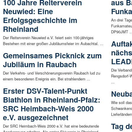
100 Jahre Reiterverein
aus B
Neuwied: Eine
Funka
Erfolgsgeschichte im
An drei Tag
Funkamateur
Rheinland
DP90JMT ..
Der Reiterverein Neuwied e.V. feiert sein 100-jähriges
Aufta
Bestehen mit einer großen Jubiläumsfeier im Aubachtal. ...
nächs
Gemeinsames Picknick zum
LEAD
Jubiläum in Raubach
Die Verband
Der Verkehrs- und Verschönerungsverein Raubach lud zu
Rengsdorf-W
einem besonderen Ereignis ein. Bei strahlendem ...
...
Erster DSV-Talent-Punkt
Neuba
Biathlon in Rheinland-Pfalz:
Wie soll da
SRC Heimbach-Weis 2000
Schwankende
Lieferländern
e.V. ausgezeichnet
Tag d
Der SRC Heimbach-Weis 2000 e.V. hat eine bedeutende
Anerkennung erhalten. Als erster Skiverein in Rheinland-