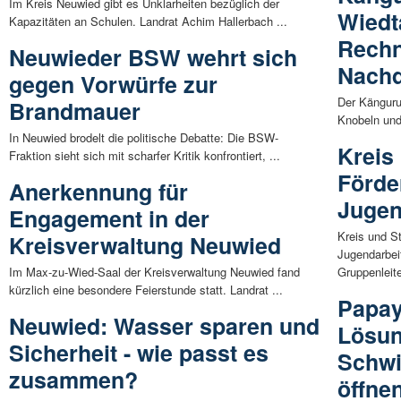
Im Kreis Neuwied gibt es Unklarheiten bezüglich der
Wiedt
Kapazitäten an Schulen. Landrat Achim Hallerbach ...
Rechn
Neuwieder BSW wehrt sich
Nach
gegen Vorwürfe zur
Der Känguru
Brandmauer
Knobeln und
In Neuwied brodelt die politische Debatte: Die BSW-
Kreis
Fraktion sieht sich mit scharfer Kritik konfrontiert, ...
Förde
Anerkennung für
Jugen
Engagement in der
Kreis und S
Kreisverwaltung Neuwied
Jugendarbeit
Im Max-zu-Wied-Saal der Kreisverwaltung Neuwied fand
Gruppenleit
kürzlich eine besondere Feierstunde statt. Landrat ...
Papay
Neuwied: Wasser sparen und
Lösun
Sicherheit - wie passt es
Schwi
zusammen?
öffne