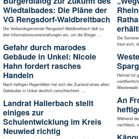
Bürgerdialog zur Zukunft des
„Wegw
Wiedtalbades: Die Pläne der
Rhein
VG Rengsdorf-Waldbreitbach
Ratha
erhält
Die Verbandsgemeinde Rengsdorf-Waldbreitbach lädt zu
drei Informationsveranstaltungen ein, um die Bürger ...
Die Seniore
freut sich, 
Gefahr durch marodes
Gebäude in Unkel: Nicole
Weste
Hahn fordert rasches
Sparg
Handeln
Heimat tut 
veröffentli
Nach heftigen Regenfällen hat sich der Zustand eines alten
Westerwald 
Gebäudes in Unkel deutlich verschlechtert. ...
An Fr
Landrat Hallerbach stellt
hefti
einiges zur
Während der
Schulentwicklung im Kreis
nachlässt, v
Neuwied richtig
Kängu