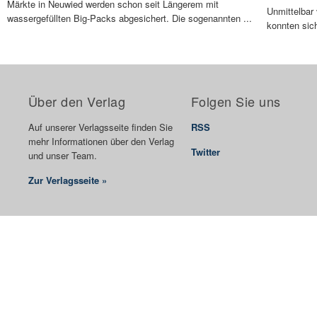
Märkte in Neuwied werden schon seit Längerem mit
Unmittelbar
wassergefüllten Big-Packs abgesichert. Die sogenannten ...
konnten sich
Über den Verlag
Folgen Sie uns
Auf unserer Verlagsseite finden Sie
RSS
mehr Informationen über den Verlag
Twitter
und unser Team.
Zur Verlagsseite »