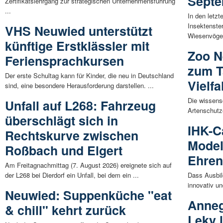
Sept
Zertifikatslehrgang zur strategischen Unternehmensführung
...
In den letz
Insektenste
VHS Neuwied unterstützt
Wiesenvögel
künftige Erstklässler mit
Zoo N
Feriensprachkursen
zum T
Der erste Schultag kann für Kinder, die neu in Deutschland
Vielfa
sind, eine besondere Herausforderung darstellen. ...
Die wissensc
Unfall auf L268: Fahrzeug
Artenschutz
überschlägt sich in
IHK-C
Rechtskurve zwischen
Model
Roßbach und Elgert
Ehren
Am Freitagnachmittag (7. August 2026) ereignete sich auf
der L268 bei Dierdorf ein Unfall, bei dem ein ...
Dass Ausbil
innovativ un
Neuwied: Suppenküche "eat
Anneg
& chill" kehrt zurück
Leky 