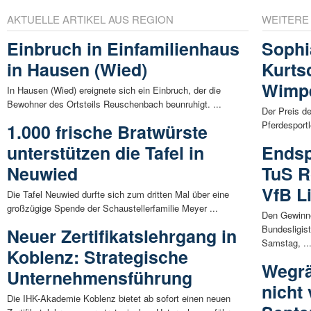
AKTUELLE ARTIKEL AUS REGION
WEITERE
Einbruch in Einfamilienhaus
Sophi
in Hausen (Wied)
Kurts
Wimpe
In Hausen (Wied) ereignete sich ein Einbruch, der die
Bewohner des Ortsteils Reuschenbach beunruhigt. ...
Der Preis de
Pferdesportle
1.000 frische Bratwürste
unterstützen die Tafel in
Endsp
Neuwied
TuS R
VfB L
Die Tafel Neuwied durfte sich zum dritten Mal über eine
großzügige Spende der Schaustellerfamilie Meyer ...
Den Gewinne
Bundesligis
Neuer Zertifikatslehrgang in
Samstag, ..
Koblenz: Strategische
Wegrä
Unternehmensführung
nicht
Die IHK-Akademie Koblenz bietet ab sofort einen neuen