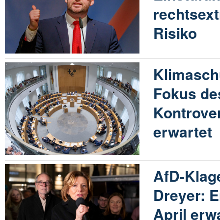
rechtsex
Risiko
Klimasch
Fokus de
Kontrove
erwartet
AfD-Klag
Dreyer: 
April erw