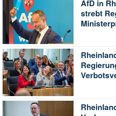
AfD in Rh
strebt R
Minister
Rheinland
Regierun
Verbotsv
Rheinland