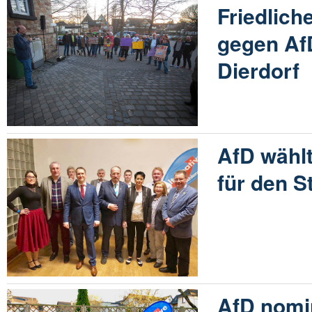
Friedlich
gegen Af
Dierdorf
AfD wählt
für den S
AfD nomi