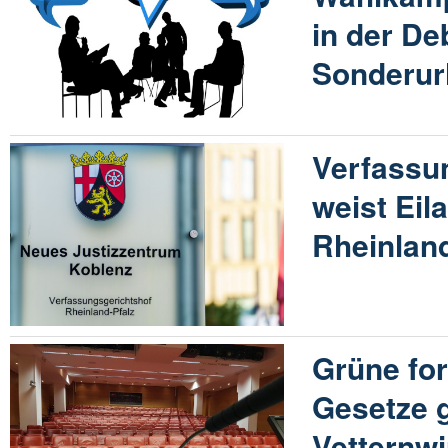
in der De
Sonderur
Verfassu
weist Eil
Rheinland
Grüne fo
Gesetze 
Vetternwi