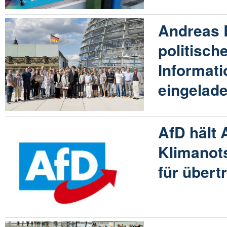
Andreas B
politisch
Informati
eingelad
AfD hält 
Klimanot
für übert