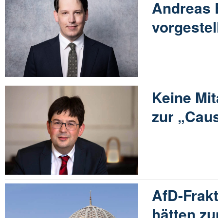
Andreas 
vorgestel
Keine Mit
zur „Cau
AfD-Frak
hätten z