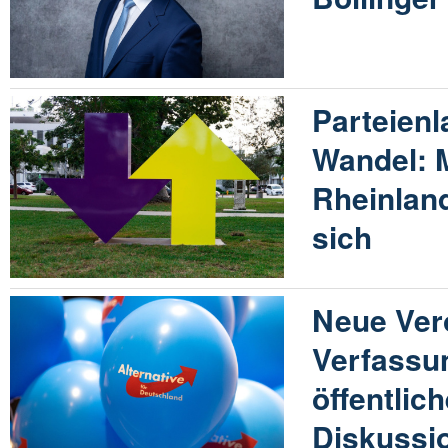
Parteienl
Wandel: M
Rheinlan
sich
Neue Ver
Verfassu
öffentlic
Diskussi