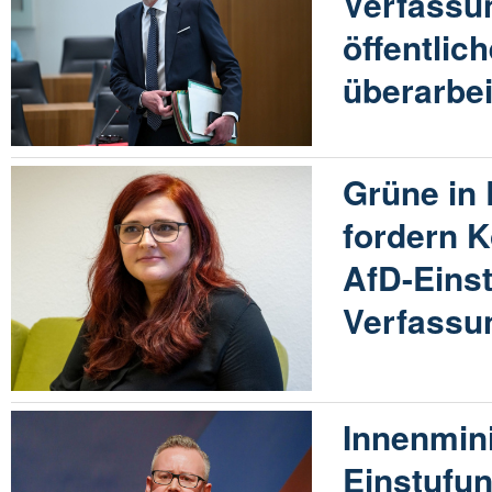
Verfassun
öffentlic
überarbe
Grüne in 
fordern 
AfD-Eins
Verfassu
Innenmini
Einstufun