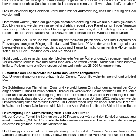
uns auch dazu, die richtigen Finanzierungsmöglichkeiten über den Bund und die korrekten 
bevor eine pauschale Schelte gegen die Landesregierung verteilt wird. Jetzt heißt es aber f
Dies ist ein eindeutiges Zeichen, verbunden mit der Aufforderung, dass die Rettung des Z
werden soll!
Horstmann weiter: „Nach der gestrigen Ältestenratssitzung sind wir alle auf dem gleichen
Zoo können und werden wir nur gemeinschaftlich retten! Jede Partei ist nun in der Verantwo
zuständigen Ministerien auf allen Ebenen geltend zu machen, denn letztlich geht es um die
reden… In dem Sinne sollten wir alle zusammen optimistisch ins Wochenende starten!“
„Zum Schutz der Tiere und zur Erhaltung der rheinland-pfälzischen Zoos und Tierparks als
Freizeitgestaltung der Bürger, sollte das Land Rheinland-Pfalz in der aktuellen Lage eine aus
bereitstellen und alles dafür tun, damit Zoos und Tierparks nicht für immer ihre Pforten schl
setze sich für die Erhaltung des Zoos Neuwied ein.
Nicht zuletzt gab es in den sozialen Medien jede Menge Äußerungen, Anregungen und Kritik
Verschiedene Modelle, wie und womit man den Zoo retten könnte, wurden in Teilen kontrove
initiierte Petition hatte am Donnerstag schon weit mehr als 26.000 Unterschriften.
Futterhilfe des Landes wird bis Mitte des Jahres fortgeführt!
Das Umweltministerium unterstützt mit der Corona-Futterhilfe weiterhin schnell und unbürok
Mainz.
Die Schließung von Tierheimen, Zoos und vergleichbaren Einrichtungen aufgrund der Coro
angespannte Finanzsituation geführt. Denn auch wenn keine Besucherinnen und Besucher 
Futter und tierärztliche Leistungen. „Um Zoos, Tierheime und ähnliche Einrichtungen in der
ich veranlasst, dass die Corona-Futterhilfen weiter bis zum 30. Juni 2021 verlängert werden
Umweltbildung einen wertvollen Beitrag. Ihr Fortbestehen liegt mir daher sehr am Herzen“, 
in Mainz. Im letzten Jahr konnte sich Ministerin Anne Spiegel selbst ein Bild bei ihrem B
Bekräftigung und Aufforderung zum Abruf der Hilfen!
Mit der Corona-Futterhilfe können bis zu 80 Prozent der während der Schließungstage ange
ersetzt werden. „Mit den Corona-Futterhilfen leisten wir unseren Beitrag, um in der angesp
die Arme zu greifen“, führte die Ministerin an.
Unabhängig von den Unterstützungsleistungen während der Corona-Pandemie können Zoos 
fachlich anerkannte Pflege- und Ausgewöhnungsstationen für verletzte, hilflose oder kranke