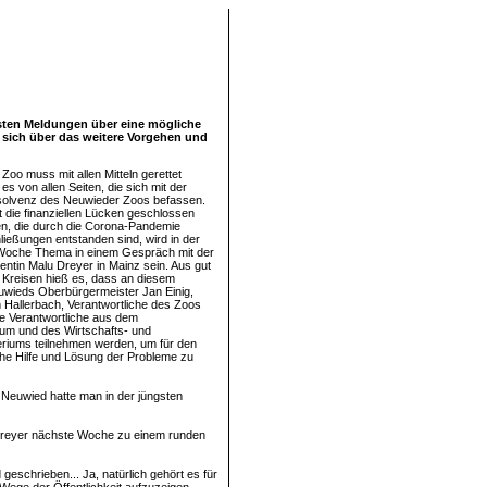
rsten Meldungen über eine mögliche
 sich über das weitere Vorgehen und
Zoo muss mit allen Mitteln gerettet
es von allen Seiten, die sich mit der
solvenz des Neuwieder Zoos befassen.
 die finanziellen Lücken geschlossen
n, die durch die Corona-Pandemie
ließungen entstanden sind, wird in der
che Thema in einem Gespräch mit der
entin Malu Dreyer in Mainz sein. Aus gut
n Kreisen hieß es, dass an diesem
wieds Oberbürgermeister Jan Einig,
 Hallerbach, Verantwortliche des Zoos
e Verantwortliche aus dem
ium und des Wirtschafts- und
riums teilnehmen werden, um für den
he Hilfe und Lösung der Probleme zu
n Neuwied hatte man in der jüngsten
 Dreyer nächste Woche zu einem runden
geschrieben... Ja, natürlich gehört es für