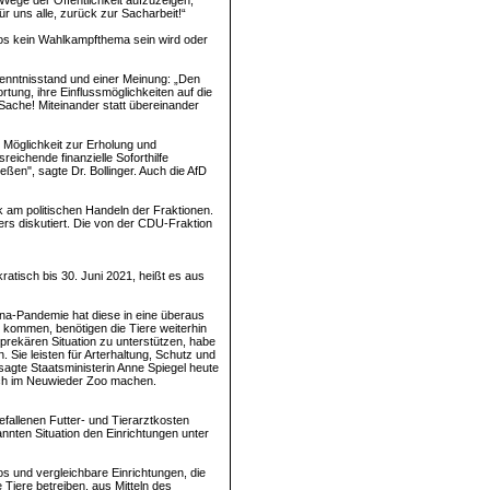
Wege der Öffentlichkeit aufzuzeigen,
ür uns alle, zurück zur Sacharbeit!“
oos kein Wahlkampfthema sein wird oder
 Kenntnisstand und einer Meinung: „Den
rtung, ihre Einflussmöglichkeiten auf die
 Sache! Miteinander statt übereinander
 Möglichkeit zur Erholung und
reichende finanzielle Soforthilfe
ießen", sagte Dr. Bollinger. Auch die AfD
 am politischen Handeln der Fraktionen.
rs diskutiert. Die von der CDU-Fraktion
ratisch bis 30. Juni 2021, heißt es aus
na-Pandemie hat diese in eine überaus
kommen, benötigen die Tiere weiterhin
 prekären Situation zu unterstützen, habe
. Sie leisten für Arterhaltung, Schutz und
sagte Staatsministerin Anne Spiegel heute
esuch im Neuwieder Zoo machen.
fallenen Futter- und Tierarztkosten
annten Situation den Einrichtungen unter
und vergleichbare Einrichtungen, die
 Tiere betreiben, aus Mitteln des