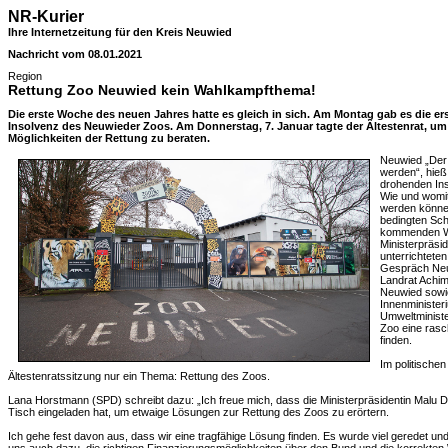
NR-Kurier
Ihre Internetzeitung für den Kreis Neuwied
Nachricht vom 08.01.2021
Region
Rettung Zoo Neuwied kein Wahlkampfthema!
Die erste Woche des neuen Jahres hatte es gleich in sich. Am Montag gab es die e
Insolvenz des Neuwieder Zoos. Am Donnerstag, 7. Januar tagte der Ältestenrat, um
Möglichkeiten der Rettung zu beraten.
Neuwied „Der 
werden“, hieß 
drohenden In
Wie und womit
werden könne
bedingten Sch
kommenden Wo
Ministerpräsid
unterrichtete
Gespräch Neu
Landrat Achim
Neuwied sowi
Innenminister
Umweltministe
Zoo eine rasc
finden.
Im politische
Ältestenratssitzung nur ein Thema: Rettung des Zoos.
Lana Horstmann (SPD) schreibt dazu: „Ich freue mich, dass die Ministerpräsidentin Malu
Tisch eingeladen hat, um etwaige Lösungen zur Rettung des Zoos zu erörtern.
Ich gehe fest davon aus, dass wir eine tragfähige Lösung finden. Es wurde viel geredet und 