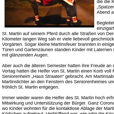
die die 
„Spatzen
Abend a
Begleite
einzigar
St. Martin auf seinem Pferd durch alle Straßen von De
Kilometer langen Weg sah er viele liebevoll geschmück
Vorgärten. Sogar kleine Martinsfeuer brannten in einig
Türen und Gartenzäunen standen Kinder mit Laternen u
mit glänzenden Augen.
Aber auch die älteren Semester hatten ihre Freude an 
Vortag hatten die Helfer von St. Martin einen Korb voll 
Seniorenheim „Haus Straaten“ gebracht. Am Martinsab
Martinslichter an den Fenstern des Seniorenheimes u
fröhlich St. Martin entgegen.
Immer wieder waren die Helfer des St. Martin hoch erf
Mitwirkung und Unterstützung der Bürger. Ganz Corona
wo Kinder wohnten für die kontaktlose Ablage der Mart
Körbchen aufgebaut. Verblüffend war, wie artig die Kind