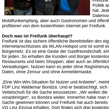
Freifunk
Politik 
hat. Jed
Datenvo
Mobilfunkempfang, aber auch Gastronomen und öffentl
profitieren von dem kostenfreien Internet per Freifunk.
Doch was ist Freifunk überhaupt?
Freifunk ist das sichere öffentliche Bereitstellen des e
Internetanschlusses als WLAN-Hotspot und ist somit e
Bürgernetz. Es ist eine Geste der Gastfreundschaft, ei
für jeden. So erhalten die Kunden und Bürger kostenl
Restaurants und beim Shoppen, aber auch an öffentlic
Verwaltungen. Nutzen kann es jeder ohne Registrierun
Daten, ohne Zensur und ohne Anmeldemaske.
„Eine Win-Win-Situation für Nutzer und Anbieter“, mein
FDP Linz Waldemar Bondza. Und er beabsichtigt, sich
Vettelschoß für die Sache einzusetzen. „Wir wollen die D
voranbringen“, so Bondza weiter. Immerhin habe man m
Sache gewinnen können und Freifunk hat auch bereits 
VG Linz Einzug erhalten. Dort finden sich drei kostenlo