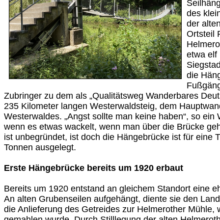
Seilhäng
des klei
der alte
Ortsteil
Helmerot
etwa elf
Siegstad
die Häng
Fußgänge
Zubringer zu dem als „Qualitätsweg Wanderbares Deutsc
235 Kilometer langen Westerwaldsteig, dem Hauptwa
Westerwaldes. „Angst sollte man keine haben“, so ei
wenn es etwas wackelt, wenn man über die Brücke geht
ist unbegründet, ist doch die Hängebrücke ist für eine 
Tonnen ausgelegt.
Erste Hängebrücke bereits um 1920 erbaut
Bereits um 1920 entstand an gleichem Standort eine 
An alten Grubenseilen aufgehängt, diente sie den Lan
die Anlieferung des Getreides zur Helmerother Mühle,
gemahlen wurde. Durch Stilllegung der alten Helmerot