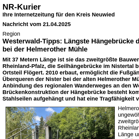
NR-Kurier
Ihre Internetzeitung für den Kreis Neuwied
Nachricht vom 21.04.2025
Region
Westerwald-Tipps: Längste Hängebrücke 
bei der Helmerother Mühle
Mit 37 Metern Länge ist sie das zweitgrößte Bauwerk
Rheinland-Pfalz, die Seilhängebrücke im Nistertal 
Ortsteil Flögert. 2010 erbaut, ermöglicht die Fußg
Überqueren der Nister bei der alten Helmerother Mü
Anbindung des regionalen Wanderweges an den We
Brückenkonstruktion der Hängebrücke besteht kompl
Stahlseilen aufgehängt und hat eine Tragfähigkeit 
Helmero
ungewöhn
zweitgr
Rheinlan
Länge u