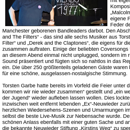
mit eige
Komposit
„Malcolm
eigene 
Feder de
Manchester geborenen Bandleaders darbot. Den Absc
and The Filters“ - das sind alle sechs Musiker aus To
Filter“ und „Derek and the Claptones“, die eigens für 
zusammen auftraten. Einige der beliebten Coversongs 
an diesem Abend einmal nicht unplugged, sondern im r
Sound präsentiert und fügten sich so nahtlos in das Re
ein. Die über 250 größtenteils geladenen Gäste waren 
für eine schöne, ausgelassen-nostalgische Stimmung.
Torsten Garbe hatte bereits im Vorfeld die Feier unter 
kommen wir nie wieder zusammen“ gestellt und „ein we
der Jugend“ wieder aufleben lassen wollen. Dies lockte 
inzwischen weit entfernt lebenden „Ex“-Neuwieder zurü
herzlichen Wiedersehens-Szenen und Umarmungen im S
selbst die beste Live-Musik zur Nebensache wurde. Der
schönen Anlass ebenfalls mit einer guten Sache und an
die bekannte Neuwieder Stiftung „Kirstins Weg“ zu spe