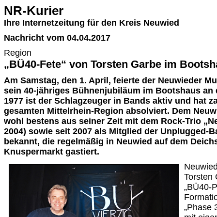
NR-Kurier
Ihre Internetzeitung für den Kreis Neuwied
Nachricht vom 04.04.2017
Region
„BÜ40-Fete“ von Torsten Garbe im Boots
Am Samstag, den 1. April, feierte der Neuwieder M
sein 40-jähriges Bühnenjubiläum im Bootshaus an 
1977 ist der Schlagzeuger in Bands aktiv und hat zah
gesamten Mittelrhein-Region absolviert. Dem Neuwi
wohl bestens aus seiner Zeit mit dem Rock-Trio „N
2004) sowie seit 2007 als Mitglied der Unplugged-B
bekannt, die regelmäßig in Neuwied auf dem Deich
Knuspermarkt gastiert.
Neuwied
Torsten
„BÜ40-Pa
Formati
„Phase 3