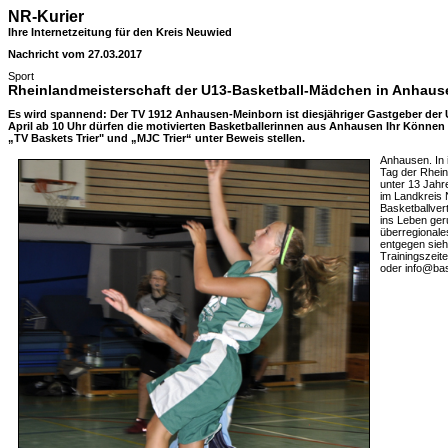
NR-Kurier
Ihre Internetzeitung für den Kreis Neuwied
Nachricht vom 27.03.2017
Sport
Rheinlandmeisterschaft der U13-Basketball-Mädchen in Anhaus
Es wird spannend: Der TV 1912 Anhausen-Meinborn ist diesjähriger Gastgeber der 
April ab 10 Uhr dürfen die motivierten Basketballerinnen aus Anhausen Ihr Können
„TV Baskets Trier" und „MJC Trier“ unter Beweis stellen.
Anhausen. In 
Tag der Rhein
unter 13 Jahre
im Landkreis
Basketballvert
ins Leben ger
überregionale
entgegen sieh
Trainingszeit
oder info@bas