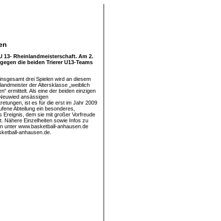
en
U 13- Rheinlandmeisterschaft. Am 2.
 gegen die beiden Trierer U13-Teams
insgesamt drei Spielen wird an diesem
landmeister der Altersklasse „weiblich
n“ ermittelt. Als eine der beiden einzigen
 Neuwied ansässigen
retungen, ist es für die erst im Jahr 2009
ufene Abteilung ein besonderes,
s Ereignis, dem sie mit großer Vorfreude
t. Nähere Einzelheiten sowie Infos zu
en unter www.basketball-anhausen.de
ketball-anhausen.de.