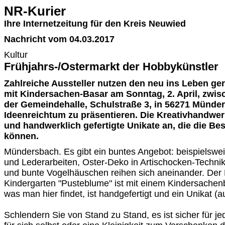
NR-Kurier
Ihre Internetzeitung für den Kreis Neuwied
Nachricht vom 04.03.2017
Kultur
Frühjahrs-/Ostermarkt der Hobbykünstler
Zahlreiche Aussteller nutzen den neu ins Leben ge
mit Kindersachen-Basar am Sonntag, 2. April, zwis
der Gemeindehalle, Schulstraße 3, in 56271 Münde
Ideenreichtum zu präsentieren. Die Kreativhandwer
und handwerklich gefertigte Unikate an, die die B
können.
Mündersbach. Es gibt ein buntes Angebot: beispielswe
und Lederarbeiten, Oster-Deko in Artischocken-Technik
und bunte Vogelhäuschen reihen sich aneinander. De
Kindergarten "Pusteblume" ist mit einem Kindersachenb
was man hier findet, ist handgefertigt und ein Unikat (a
Schlendern Sie von Stand zu Stand, es ist sicher für j