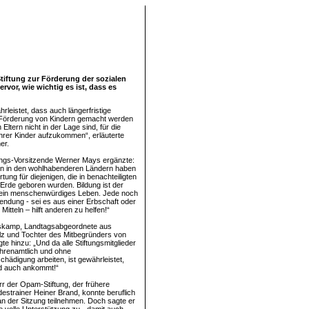
tiftung zur Förderung der sozialen
vor, wie wichtig es ist, dass es
rleistet, dass auch längerfristige
Förderung von Kindern gemacht werden
Eltern nicht in der Lage sind, für die
ihrer Kinder aufzukommen“, erläuterte
er.
ungs-Vorsitzende Werner Mays ergänzte:
n in den wohlhabenderen Ländern haben
tung für diejenigen, die in benachteiligten
Erde geboren wurden. Bildung ist der
r ein menschenwürdiges Leben. Jede noch
endung - sei es aus einer Erbschaft oder
Mitteln – hilft anderen zu helfen!“
öskamp, Landtagsabgeordnete aus
lz und Tochter des Mitbegründers von
te hinzu: „Und da alle Stiftungsmitglieder
hrenamtlich und ohne
hädigung arbeiten, ist gewährleistet,
d auch ankommt!“
r der Opam-Stiftung, der frühere
estrainer Heiner Brand, konnte beruflich
 an der Sitzung teilnehmen. Doch sagte er