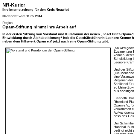
NR-Kurier
Ihre Internetzeitung für den Kreis Neuwied
Nachricht vom 11.05.2014
Region
Opam-Stiftung nimmt ihre Arbeit auf
In der ersten Sitzung von Vorstand und Kuratorium der neuen „Josef Prinz-Opam-S
Entwicklung durch Alphabetisierung“ hob die Geschäftsführerin Leonore Kremer her
neben dem Hilfswerk Opam e.V. jetzt auch eine Opam-Stiftung gibt.
„So wird gewäh
Zusagen zur 
können, deren 
Schulbildung 
Leonore Kräm
Und der Stift
„Die Mensche
eine Verantwor
Regionen der 
Schlüssel fü
so kleine Zuw
aus sonstigen 
Elisabeth Br
Rheinland Pfa
Opam e.V., füg
vollkommen e
Aufwandsentsc
dass das Gel
Der Schirmher
Handball-Bund
bedingt nicht