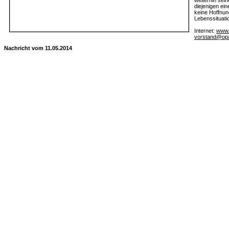
weiterhin sein
diejenigen ein
keine Hoffnun
Lebenssituati
Internet:
www.
vorstand@op
Nachricht vom 11.05.2014