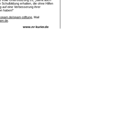
e volle Unterstützung zu, „damit auch
e Schulbildung erhalten, die ohne Hilfen
g auf eine Verbesserung ihrer
on haben!“
opam.de/opam-stiftung
, Mail
am.de
.
www.nr-kurier.de