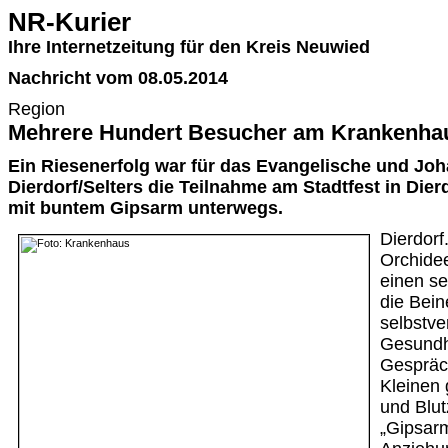
NR-Kurier
Ihre Internetzeitung für den Kreis Neuwied
Nachricht vom 08.05.2014
Region
Mehrere Hundert Besucher am Krankenha
Ein Riesenerfolg war für das Evangelische und Jo
Dierdorf/Selters die Teilnahme am Stadtfest in Dier
mit buntem Gipsarm unterwegs.
Dierdor
Orchide
einen se
die Bein
selbstve
Gesundh
Gespräc
Kleinen 
und Blu
„Gipsarm