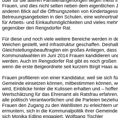
oder für die älteren Familienangehörigen liegen meist 
Frauen, und dies nicht selten neben dem eigentlichen 
anderen Blick auf die Öffnungszeiten von Kindertagesst
Betreuungsangeboten in den Schulen, eine wohnortnah
für Arbeits- und Einkaufsmöglichkeiten und vieles mehr
gegenüber den Rengsdorfer Rat.
Für diese und noch viele weitere Bereiche werden in 
Weichen gestellt, wird Infrastruktur geschaffen. Deshal
Gleichstellungsbeauftragten ein großes Anliegen, das
Kommunalwahlen im Juni 2014 Frauen kandidieren und 
werden. Auch im Rengsdorfer Rat gibt es noch großen
wenn die erste Beigeordnete seit kurzem Birgit Haas a
Frauen profitieren von einer Kandidatur, weil sie sich fü
Gemeinde einsetzen können, mitbestimmen können, w
wird, Einblicke hinter die Kulissen erhalten und – hoff
Wertschätzung für das Ehrenamt als Ratsfrau erfahren. 
alle politisch Verantwortlichen und die Parteien bezieh
Frauen den Zugang zu den Wahllisten zu erleichtern un
ermuntern, sich in die Kommunalpolitik ihrer Gemeinde
sich Monika Edling engagiert. Wolfgang Tischler