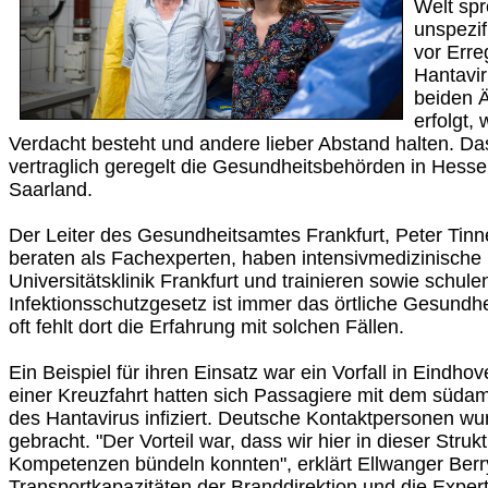
Welt spr
unspezif
vor Erre
Hantavir
beiden Ä
erfolgt,
Verdacht besteht und andere lieber Abstand halten. Da
vertraglich geregelt die Gesundheitsbehörden in Hesse
Saarland.
Der Leiter des Gesundheitsamtes Frankfurt, Peter Tinn
beraten als Fachexperten, haben intensivmedizinische 
Universitätsklinik Frankfurt und trainieren sowie schule
Infektionsschutzgesetz ist immer das örtliche Gesundh
oft fehlt dort die Erfahrung mit solchen Fällen.
Ein Beispiel für ihren Einsatz war ein Vorfall in Eindho
einer Kreuzfahrt hatten sich Passagiere mit dem süda
des Hantavirus infiziert. Deutsche Kontaktpersonen w
gebracht. "Der Vorteil war, dass wir hier in dieser Strukt
Kompetenzen bündeln konnten", erklärt Ellwanger Berr
Transportkapazitäten der Branddirektion und die Exper