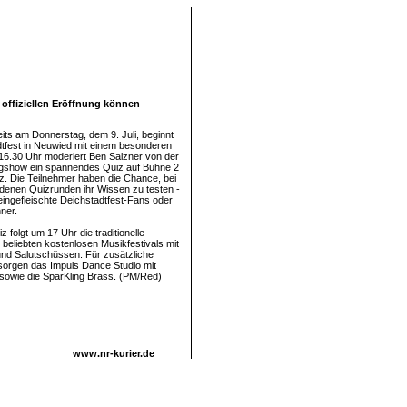
 offiziellen Eröffnung können
its am Donnerstag, dem 9. Juli, beginnt
tfest in Neuwied mit einem besonderen
6.30 Uhr moderiert Ben Salzner von der
show ein spannendes Quiz auf Bühne 2
z. Die Teilnehmer haben die Chance, bei
denen Quizrunden ihr Wissen zu testen -
eingefleischte Deichstadtfest-Fans oder
ner.
folgt um 17 Uhr die traditionelle
 beliebten kostenlosen Musikfestivals mit
nd Salutschüssen. Für zusätzliche
sorgen das Impuls Dance Studio mit
sowie die SparKling Brass. (PM/Red)
www.nr-kurier.de