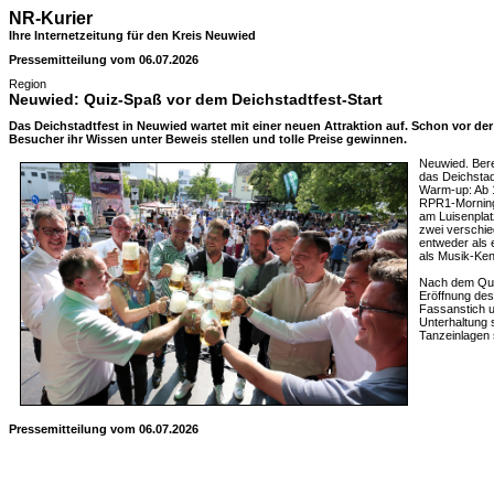
NR-Kurier
Ihre Internetzeitung für den Kreis Neuwied
Pressemitteilung vom 06.07.2026
Region
Neuwied: Quiz-Spaß vor dem Deichstadtfest-Start
Das Deichstadtfest in Neuwied wartet mit einer neuen Attraktion auf. Schon vor der
Besucher ihr Wissen unter Beweis stellen und tolle Preise gewinnen.
Neuwied. Bere
das Deichstad
Warm-up: Ab 1
RPR1-Morning
am Luisenplat
zwei verschie
entweder als 
als Musik-Ken
Nach dem Quiz 
Eröffnung des
Fassanstich u
Unterhaltung 
Tanzeinlagen 
Pressemitteilung vom 06.07.2026