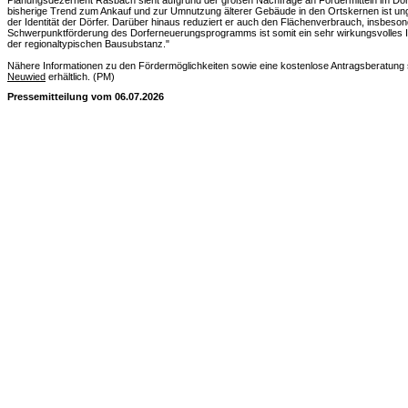
Planungsdezernent Rasbach sieht aufgrund der großen Nachfrage an Fördermitteln im Do
bisherige Trend zum Ankauf und zur Umnutzung älterer Gebäude in den Ortskernen ist ung
der Identität der Dörfer. Darüber hinaus reduziert er auch den Flächenverbrauch, insbeso
Schwerpunktförderung des Dorferneuerungsprogramms ist somit ein sehr wirkungsvolles 
der regionaltypischen Bausubstanz."
Nähere Informationen zu den Fördermöglichkeiten sowie eine kostenlose Antragsberatung s
Neuwied
erhältlich. (PM)
Pressemitteilung vom 06.07.2026