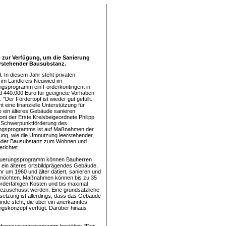
o zur Verfügung, um die Sanierung
erstehender Bausubstanz.
. In diesem Jahr steht privaten
n im Landkreis Neuwied im
ngsprogramm ein Förderkontingent in
 440.000 Euro für geeignete Vorhaben
 "Der Fördertopf ist wieder gut gefüllt.
t eine finanzielle Unterstützung für
e ein älteres Gebäude sanieren
ont der Erste Kreisbeigeordnete Philipp
 Schwerpunktförderung des
ngsprogramms ist auf Maßnahmen der
ung, wie die Umnutzung leerstehender,
ender Bausubstanz zum Wohnen und
richtet.
euerungsprogramm können Bauherren
ie ein älteres ortsbildprägendes Gebäude,
r um 1960 und älter datiert, sanieren und
 möchten. Maßnahmen können bis zu 35
örderfähigen Kosten und bis maximal
ezuschusst werden. Eine grundsätzliche
etzung ist allerdings, dass das Gebäude
inde steht, die über ein anerkanntes
gskonzept verfügt. Darüber hinaus