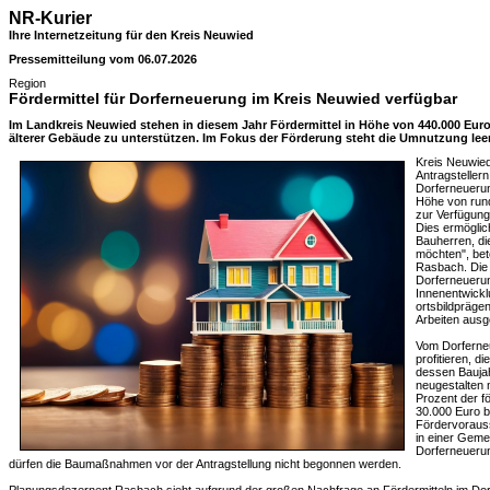
NR-Kurier
Ihre Internetzeitung für den Kreis Neuwied
Pressemitteilung vom 06.07.2026
Region
Fördermittel für Dorferneuerung im Kreis Neuwied verfügbar
Im Landkreis Neuwied stehen in diesem Jahr Fördermittel in Höhe von 440.000 Eur
älterer Gebäude zu unterstützen. Im Fokus der Förderung steht die Umnutzung le
Kreis Neuwied
Antragsteller
Dorferneueru
Höhe von rund
zur Verfügung.
Dies ermöglich
Bauherren, di
möchten", bet
Rasbach. Die
Dorferneueru
Innenentwickl
ortsbildpräg
Arbeiten ausge
Vom Dorfern
profitieren, d
dessen Baujah
neugestalten
Prozent der f
30.000 Euro b
Fördervorauss
in einer Geme
Dorferneuerun
dürfen die Baumaßnahmen vor der Antragstellung nicht begonnen werden.