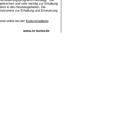
rferneuerungsprogramm bestätigt: "Der
ebrochen und sehr wichtig zur Erhaltung
ndere in den Neubaugebieten. Die
Instrument zur Erhaltung und Erneuerung
ind online bei der
Kreisverwaltung
www.nr-kurier.de