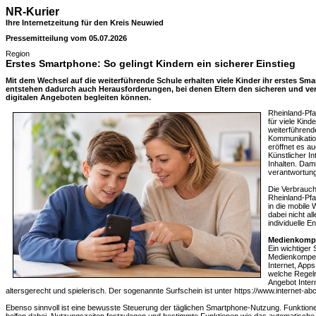
NR-Kurier
Ihre Internetzeitung für den Kreis Neuwied
Pressemitteilung vom 05.07.2026
Region
Erstes Smartphone: So gelingt Kindern ein sicherer Einstieg
Mit dem Wechsel auf die weiterführende Schule erhalten viele Kinder ihr erstes S
entstehen dadurch auch Herausforderungen, bei denen Eltern den sicheren und v
digitalen Angeboten begleiten können.
Rheinland-Pfa
für viele Kin
weiterführend
Kommunikation
eröffnet es a
Künstlicher In
Inhalten. Dam
verantwortung
Die Verbrauch
Rheinland-Pfa
in die mobile 
dabei nicht al
individuelle 
Medienkompe
Ein wichtiger 
Medienkompeten
Internet, App
welche Regeln
Angebot Inter
altersgerecht und spielerisch. Der sogenannte Surfschein ist unter https://www.internet-abc
Ebenso sinnvoll ist eine bewusste Steuerung der täglichen Smartphone-Nutzung. Funktionen