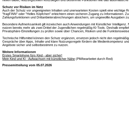
helfen dabei, Nutzungszeiten festzulegen und bestimmte Funktionen wie das automatische
Schutz vor Risiken im Netz
Auch der Schutz vor ungeeigneten Inhalten und unerwarteten Kosten spielt eine wichtige 
"fragFINN" oder "Helles Köpfchen" erleichtern einen sicheren Zugang zu Informationen. Zusä
Zahlungsfunktionen und Drittanbieterabrechnungen absichern, um ungewollte Ausgaben zu
Besondere Aufmerksamkeit gilt inzwischen auch Anwendungen mit Künstlicher Intelligenz. 
nutzen bereits mehr als zwei Drittel der Jugendlichen regelmäßig KI-Tools. Deshalb empfi
Privatsphäre-Einstellungen zu prüfen sowie über Chancen, Risiken und die Funktionsweis
Technische Hilfsmittel können den Schutz ergänzen, ersetzen jedoch nicht den regelmäßig
Gespräche über Apps, Inhalte und klare Nutzungsregeln fördern die Medienkompetenz und u
Angebote sicher und selbstbestimmt zu nutzen.
Weitere Informationen
Erstes Smartphone fürs Kind - aber sicher!
Mein Kind und KI - Aufwachsen mit künstlicher Nähe
(PM/bearbeitet durch Red)
Pressemitteilung vom 05.07.2026