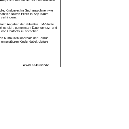
 Abspielen von Inhalten einzuschränken.
Rolle. Kindgerechte Suchmaschinen wie
tzlich sollten Eltern In-App-Käufe,
 verhindern.
Nach Angaben der aktuellen JIM-Studie
ehlt es sich, gemeinsam Datenschutz- und
e von Chatbots zu sprechen.
en Austausch innerhalb der Familie.
nterstützen Kinder dabei, digitale
www.nr-kurier.de