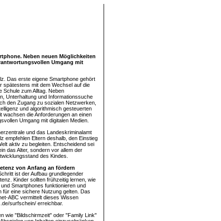
martphone. Neben neuen Möglichkeiten
erantwortungsvollen Umgang mit
lz. Das erste eigene Smartphone gehört
der spätestens mit dem Wechsel auf die
e Schule zum Alltag. Neben
, Unterhaltung und Informationssuche
uch den Zugang zu sozialen Netzwerken,
telligenz und algorithmisch gesteuerten
it wachsen die Anforderungen an einen
svollen Umgang mit digitalen Medien.
erzentrale und das Landeskriminalamt
lz empfehlen Eltern deshalb, den Einstieg
Welt aktiv zu begleiten. Entscheidend sei
lein das Alter, sondern vor allem der
Entwicklungsstand des Kindes.
tenz von Anfang an fördern
Schritt ist der Aufbau grundlegender
z. Kinder sollten frühzeitig lernen, wie
s und Smartphones funktionieren und
 für eine sichere Nutzung gelten. Das
net-ABC vermittelt dieses Wissen
.de/surfschein/ erreichbar.
 wie "Bildschirmzeit" oder "Family Link"