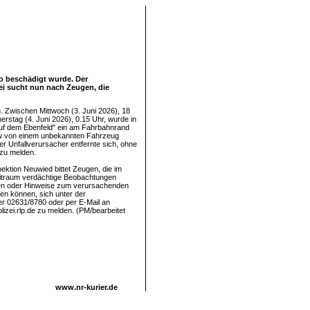
uto beschädigt wurde. Der
zei sucht nun nach Zeugen, die
h. Zwischen Mittwoch (3. Juni 2026), 18
erstag (4. Juni 2026), 0.15 Uhr, wurde in
uf dem Ebenfeld" ein am Fahrbahnrand
w von einem unbekannten Fahrzeug
er Unfallverursacher entfernte sich, ohne
zu melden.
pektion Neuwied bittet Zeugen, die im
itraum verdächtige Beobachtungen
n oder Hinweise zum verursachenden
n können, sich unter der
r 02631/8780 oder per E-Mail an
izei.rlp.de zu melden. (PM/bearbeitet
www.nr-kurier.de