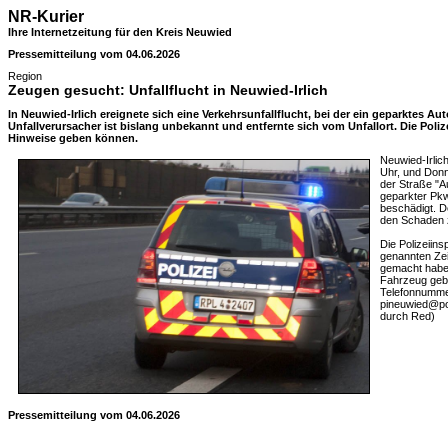
NR-Kurier
Ihre Internetzeitung für den Kreis Neuwied
Pressemitteilung vom 04.06.2026
Region
Zeugen gesucht: Unfallflucht in Neuwied-Irlich
In Neuwied-Irlich ereignete sich eine Verkehrsunfallflucht, bei der ein geparktes A
Unfallverursacher ist bislang unbekannt und entfernte sich vom Unfallort. Die Poli
Hinweise geben können.
Neuwied-Irlic
Uhr, und Donn
der Straße "A
geparkter Pk
beschädigt. D
den Schaden 
Die Polizeiins
genannten Ze
gemacht habe
Fahrzeug gebe
Telefonnumme
pineuwied@pol
durch Red)
Pressemitteilung vom 04.06.2026