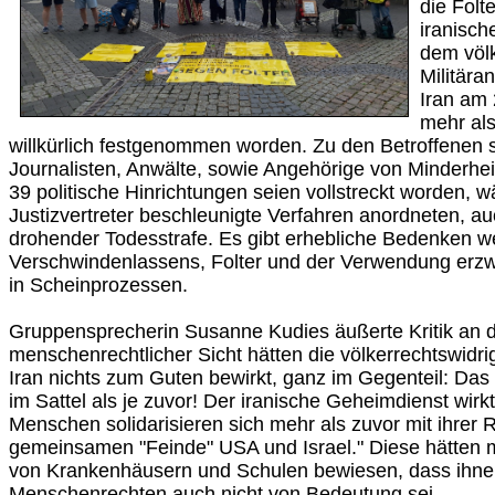
die Fol
iranisch
dem völk
Militära
Iran am 
mehr al
willkürlich festgenommen worden. Zu den Betroffenen 
Journalisten, Anwälte, sowie Angehörige von Minderhe
39 politische Hinrichtungen seien vollstreckt worden, 
Justizvertreter beschleunigte Verfahren anordneten, auc
drohender Todesstrafe. Es gibt erhebliche Bedenken 
Verschwindenlassens, Folter und der Verwendung erz
in Scheinprozessen.
Gruppensprecherin Susanne Kudies äußerte Kritik an d
menschenrechtlicher Sicht hätten die völkerrechtswidri
Iran nichts zum Guten bewirkt, ganz im Gegenteil: Das 
im Sattel als je zuvor! Der iranische Geheimdienst wirk
Menschen solidarisieren sich mehr als zuvor mit ihrer
gemeinsamen "Feinde" USA und Israel." Diese hätten 
von Krankenhäusern und Schulen bewiesen, dass ihnen
Menschenrechten auch nicht von Bedeutung sei.