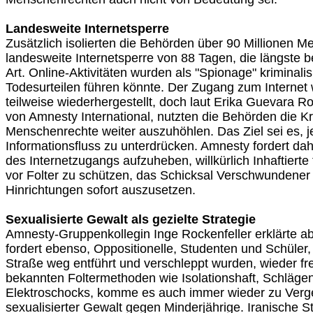
Landesweite Internetsperre
Zusätzlich isolierten die Behörden über 90 Millionen 
landesweite Internetsperre von 88 Tagen, die längste 
Art. Online-Aktivitäten wurden als "Spionage" kriminali
Todesurteilen führen könnte. Der Zugang zum Internet
teilweise wiederhergestellt, doch laut Erika Guevara R
von Amnesty International, nutzten die Behörden die Kr
Menschenrechte weiter auszuhöhlen. Das Ziel sei es, j
Informationsfluss zu unterdrücken. Amnesty fordert da
des Internetzugangs aufzuheben, willkürlich Inhaftiert
vor Folter zu schützen, das Schicksal Verschwundener
Hinrichtungen sofort auszusetzen.
Sexualisierte Gewalt als gezielte Strategie
Amnesty-Gruppenkollegin Inge Rockenfeller erklärte a
fordert ebenso, Oppositionelle, Studenten und Schüler, 
Straße weg entführt und verschleppt wurden, wieder fr
bekannten Foltermethoden wie Isolationshaft, Schläge
Elektroschocks, komme es auch immer wieder zu Verg
sexualisierter Gewalt gegen Minderjährige. Iranische 