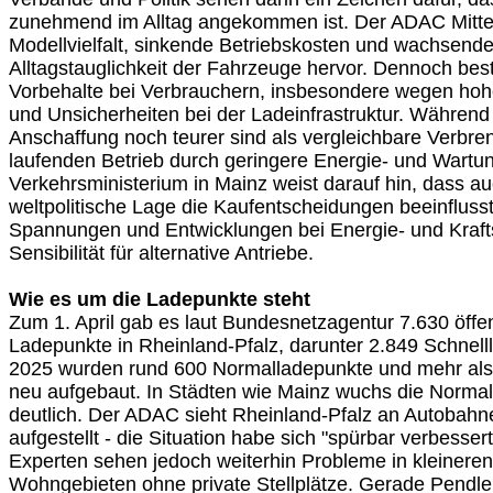
zunehmend im Alltag angekommen ist. Der ADAC Mittel
Modellvielfalt, sinkende Betriebskosten und wachsende
Alltagstauglichkeit der Fahrzeuge hervor. Dennoch bes
Vorbehalte bei Verbrauchern, insbesondere wegen hoh
und Unsicherheiten bei der Ladeinfrastruktur. Während 
Anschaffung noch teurer sind als vergleichbare Verbren
laufenden Betrieb durch geringere Energie- und Wartun
Verkehrsministerium in Mainz weist darauf hin, dass au
weltpolitische Lage die Kaufentscheidungen beeinflusst.
Spannungen und Entwicklungen bei Energie- und Krafts
Sensibilität für alternative Antriebe.
Wie es um die Ladepunkte steht
Zum 1. April gab es laut Bundesnetzagentur 7.630 öffen
Ladepunkte in Rheinland-Pfalz, darunter 2.849 Schnell
2025 wurden rund 600 Normalladepunkte und mehr als
neu aufgebaut. In Städten wie Mainz wuchs die Normalla
deutlich. Der ADAC sieht Rheinland-Pfalz an Autobahn
aufgestellt - die Situation habe sich "spürbar verbessert
Experten sehen jedoch weiterhin Probleme in kleiner
Wohngebieten ohne private Stellplätze. Gerade Pendle