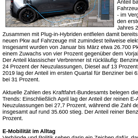
Anteil ba
Fahrzeu
- im Ver
den erst
Jahres 2
Zusammen mit Plug-in-Hybriden entfielen damit bereits gu
neuen Pkw auf Fahrzeuge mit zumindest teilweise elekt
Insgesamt wurden von Januar bis März etwa 26.700 P
einem Zuwachs von vier Prozent gegenüber dem Vorjah
Der Anteil klassischer Verbrenner ist rückläufig: Benzi
24 Prozent der Neuzulassungen, Diesel auf 13 Prozent
2019 lag der Anteil im ersten Quartal für Benziner bei 
bei 31 Prozent.
Aktuelle Zahlen des Kraftfahrt-Bundesamts belegen di
Trends: Einschließlich April lag der Anteil der reinen E
Neuzulassungen bei 27,7 Prozent, während die Zahl 
insgesamt auf rund 35.600 stieg. Der Anteil reiner Ben
Prozent.
E-Mobilität im Alltag
Verbände und Politik sehen darin ein Zeichen dafür, das