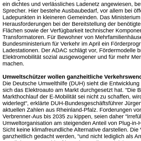
ein dichtes und verlässliches Ladenetz angewiesen, b
Sprecher. Hier bestehe Ausbaubedarf, vor allem bei öff
Ladepunkten in kleineren Gemeinden. Das Ministerium
Herausforderungen bei der Bereitstellung der benötig
Flächen sowie der Verfügbarkeit technischer Kompone
Transformatoren. Für Bewohner von Mehrfamilienhäuse
Bundesministerium für Verkehr im April ein Förderpr
Ladestationen. Der ADAC schlägt vor, Fördermodelle br
Elektromobilität sozial ausgewogener und für mehr Me
machen.
Umweltschützer wollen ganzheitliche Verkehrswen
Die Deutsche Umwelthilfe (DUH) sieht die Entwicklung 
sich das Elektroauto am Markt durchgesetzt hat. "Die 
Markthochlauf der E-Mobilität sei nicht zu schaffen, wir
widerlegt", erklärte DUH-Bundesgeschäftsführer Jürgen
aktuellen Zahlen aus Rheinland-Pfalz. Forderungen von
Verbrenner-Aus bis 2035 zu kippen, seien daher "irrefüh
Umweltorganisation am steigenden Anteil von Plug-in-H
Sicht keine klimafreundliche Alternative darstellen. D
ganzheitlich gedacht werden, "und nicht lediglich als 