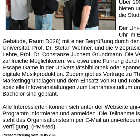
Über 10
bieten u
die Stud
Der Uni-
Uhr im E
Gebäude, Raum D028) mit einer Begrüßung durch den 
Universität, Prof. Dr. Stefan Wehner, und die Vizepräsi
Lehre, Prof. Dr. Constanze Juchem-Grundmann. Die Ver
zahlreiche Möglichkeiten, wie etwa eine Führung durch
Escape Game in der Universitätsbibliothek oder spanne
digitale Musikproduktion. Zudem gibt es Vorträge zu 
Marketinggrundlagen und dem Einsatz von KI und Robot
spezielle Infoveranstaltungen zum Lehramtsstudium u
Bachelor sind geplant.
Alle Interessierten können sich unter der Webseite
uni-
Programm informieren und anmelden. Die Teilnahme ist
steht das Organisationsteam per E-Mail an uni-erlebe
Verfügung. (PM/Red)
Pressemitteilung vom 30.05.2026