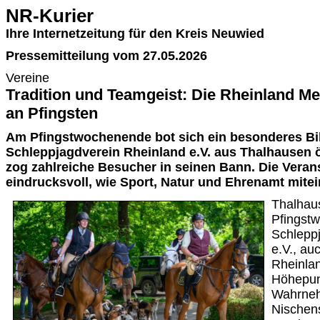
NR-Kurier
Ihre Internetzeitung für den Kreis Neuwied
Pressemitteilung vom 27.05.2026
Vereine
Tradition und Teamgeist: Die Rheinland Me
an Pfingsten
Am Pfingstwochenende bot sich ein besonderes Bil
Schleppjagdverein Rheinland e.V. aus Thalhausen ö
zog zahlreiche Besucher in seinen Bann. Die Verans
eindrucksvoll, wie Sport, Natur und Ehrenamt mite
Thalhau
Pfingst
Schlepp
e.V., au
Rheinla
Höhepunk
Wahrneh
Nischens