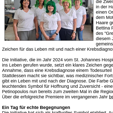
die Zwe
in der H
einen O
dem Mot
Haare gr
Bettina 
des "Gre
diesem J
gemeins
Zeichen für das Leben mit und nach einer Krebsdiagno
Die Initiative, die im Jahr 2024 vom St. Johannes Hosp
ins Leben gerufen wurde, setzt ein klares Zeichen gege
Annahme, dass eine Krebsdiagnose einem Todesurteil
Stattdessen macht sie sichtbar, was medizinischer Fort
gibt ein Leben mit und nach der Diagnose. Die Farbe Gr
leuchtendes Symbol für Hoffnung und Zuversicht - eine 
Petinopoulos nun bereits zum zweiten Mal in die Regio
Über die erfolgreiche Premiere im vergangenen Jahr
b
Ein Tag für echte Begegnungen
Die Initiative hat sich als kraftvolles Symbol etabliert.