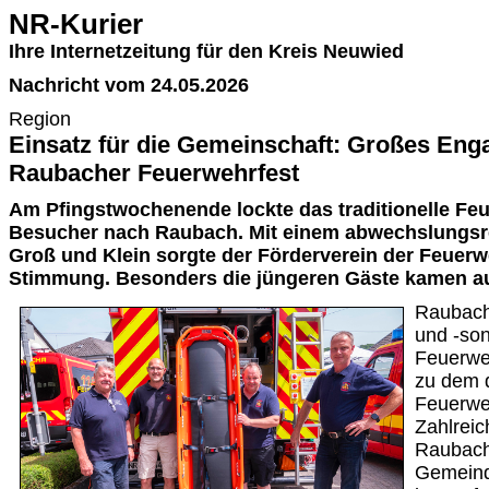
NR-Kurier
Ihre Internetzeitung für den Kreis Neuwied
Nachricht vom 24.05.2026
Region
Einsatz für die Gemeinschaft: Großes En
Raubacher Feuerwehrfest
Am Pfingstwochenende lockte das traditionelle Feu
Besucher nach Raubach. Mit einem abwechslungsr
Groß und Klein sorgte der Förderverein der Feuerw
Stimmung. Besonders die jüngeren Gäste kamen au
Raubach
und -son
Feuerweh
zu dem d
Feuerweh
Zahlrei
Raubach
Gemeind