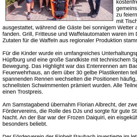
kostenfr
gemein
zu feier
mit Tis
ausgestattet, während die Gäste bei sonnigem Wetter 
fanden. Grill, Fritteuse und Waffelautomaten waren im 
Zutaten für die Waffeln aus regionaler Produktion stam
Für die Kinder wurde ein umfangreiches Unterhaltung
Hüpfburg und eine große Sandkiste mit technischem Spi
Bewegung. Das Highlight war das Entenrennen am Bac
Feuerwehrhaus, an dem über 30 gelbe Plastikenten te
spannenden Rennen wechselten die Positionen häufig, b
schnellsten Schwimmenten prämiert wurden. Alle Teil
einen Trostpreis.
Am Samstagabend übernahm Florian Albrecht, der zwei
Fördervereins, die Rolle des DJs und sorgte für gute S
Nacht. An der Bar war der Frozen Daiquiri, ein eisgeküh
besonders beliebt.
Der Förderverein der Einheit Raubach investierte im le