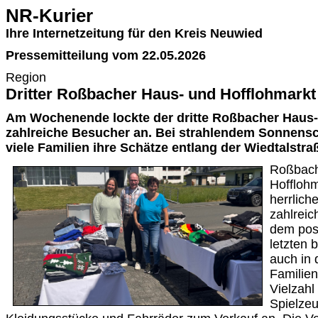
NR-Kurier
Ihre Internetzeitung für den Kreis Neuwied
Pressemitteilung vom 22.05.2026
Region
Dritter Roßbacher Haus- und Hofflohmarkt
Am Wochenende lockte der dritte Roßbacher Haus-
zahlreiche Besucher an. Bei strahlendem Sonnensc
viele Familien ihre Schätze entlang der Wiedtalstra
Roßbach.
Hofflohm
herrlich
zahlrei
dem pos
letzten 
auch in 
Familien
Vielzahl
Spielzeu