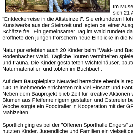
Im Mus
sich 21 
"Entdeckerreise in die Altsteinzeit". Sie erkundeten Hö
Kunstwerke aus der Steinzeit und legten bei einer Au
Schätze frei. Ein gemeinsamer Tag im Wald rundete 
eröffnete den jungen Forschern neue Einblicke in die N
Natur pur erlebten auch 20 Kinder beim "Wald- und Ba
Rodenbacher Wald. Tägliche Touren vermittelten spiele
und Fauna. Die Kinder gestalteten Wichtelhäuser, baute
Naturmaterialien und tobten im Buchbach.
Auf dem Bauspielplatz Neuwied herrschte ebenfalls reg
140 Teilnehmende errichteten mit viel Einsatz und Fant
Neben dem Bauprojekt blieb Zeit für kreative Aktionen
Blumen aus Pfeifenreinigern gestalten und Ostereier b
Woche sorgte ein Foodtrailer in Kooperation mit der
Mahlzeiten.
Sportlich ging es bei der "Offenen Sporthalle Engers" 
nutzten Kinder, Jugendliche und Familien ein vielseit