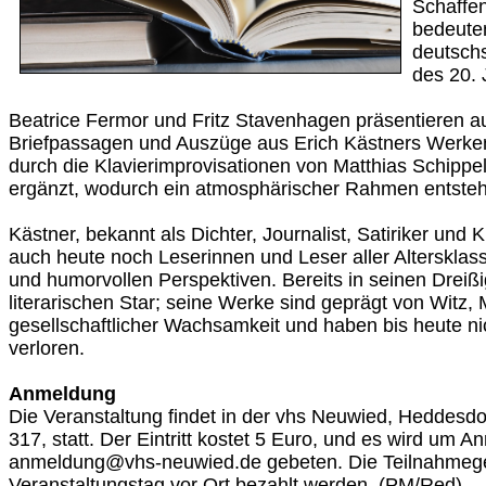
Schaffen
bedeute
deutschs
des 20. 
Beatrice Fermor und Fritz Stavenhagen präsentieren a
Briefpassagen und Auszüge aus Erich Kästners Werke
durch die Klavierimprovisationen von Matthias Schipp
ergänzt, wodurch ein atmosphärischer Rahmen entsteh
Kästner, bekannt als Dichter, Journalist, Satiriker und K
auch heute noch Leserinnen und Leser aller Altersklas
und humorvollen Perspektiven. Bereits in seinen Dreiß
literarischen Star; seine Werke sind geprägt von Witz,
gesellschaftlicher Wachsamkeit und haben bis heute nich
verloren.
Anmeldung
Die Veranstaltung findet in der vhs Neuwied, Heddesd
317, statt. Der Eintritt kostet 5 Euro, und es wird um 
anmeldung@vhs-neuwied.de gebeten. Die Teilnahmeg
Veranstaltungstag vor Ort bezahlt werden. (PM/Red)