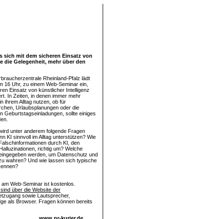
s sich mit dem sicheren Einsatz von
rte die Gelegenheit, mehr über den
rbraucherzentrale Rheinland-Pfalz lädt
m 16 Uhr, zu einem Web-Seminar ein,
en Einsatz von künstlicher Intelligenz
ert. In Zeiten, in denen immer mehr
 ihrem Alltag nutzen, ob für
chen, Urlaubsplanungen oder die
n Geburtstagseinladungen, sollte einiges
den.
wird unter anderem folgende Fragen
n KI sinnvoll im Alltag unterstützen? Wie
Falschinformationen durch KI, den
alluzinationen, richtig um? Welche
 eingegeben werden, um Datenschutz und
zu wahren? Und wie lassen sich typische
rkennen?
 am Web-Seminar ist kostenlos.
ind über die Website der
netzugang sowie Lautsprecher,
ge als Browser. Fragen können bereits
www.nr-kurier.de