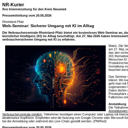
NR-Kurier
Ihre Internetzeitung für den Kreis Neuwied
Pressemitteilung vom 20.05.2026
Rheinland-Pfalz
Web-Seminar: Sicherer Umgang mit KI im Alltag
Die Verbraucherzentrale Rheinland-Pfalz bietet ein kostenloses Web-Seminar an, da
künstlicher Intelligenz (KI) im Alltag beschäftigt. Am 27. Mai 2026 haben Interessie
verbrauchersicheren Umgang mit KI zu erfahren.
Mainz. Die Ve
am 27. Mai, u
das den sicher
(KI) thematisi
Menschen KI in
Produktrecher
Gestaltung vo
beachtet wer
Das Seminar 
klären: Wo kan
geht man mit 
sogenannten H
Daten dürfen
Privatsphäre 
Fallstricke e
Anmeldung
Die Teilnahme
Anmeldungen s
Verbraucherzentrale möglich
. Teilnehmer benötigen einen Computer oder Laptop mit Inter
idealerweise Kopfhörer. Empfohlen wird die Nutzung von Google Chrome oder Microsoft Ed
bei der Anmeldung oder während des Live-Chats gestellt werden. (PM/Red)
Pressemitteilung vom 20.05.2026