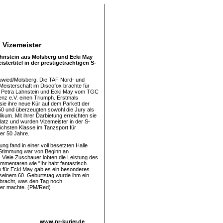
 Vizemeister
ahnstein aus Molsberg und Ecki May
ertitel in der prestigeträchtigen S-
wied/Molsberg. Die TAF Nord- und
eisterschaft im Discofox brachte für
 Petra Lahnstein und Ecki May vom TGC
nz e.V. einen Triumph. Erstmals
 sie ihre neue Kür auf dem Parkett der
0 und überzeugten sowohl die Jury als
kum. Mit ihrer Darbietung erreichten sie
latz und wurden Vizemeister in der S-
öchsten Klasse im Tanzsport für
er 50 Jahre.
ung fand in einer voll besetzten Halle
e Stimmung war von Beginn an
 Viele Zuschauer lobten die Leistung des
mmentaren wie "Ihr habt fantastisch
h für Ecki May gab es ein besonderes
u seinem 60. Geburtstag wurde ihm ein
bracht, was den Tag noch
her machte. (PM/Red)
www.nr-kurier.de