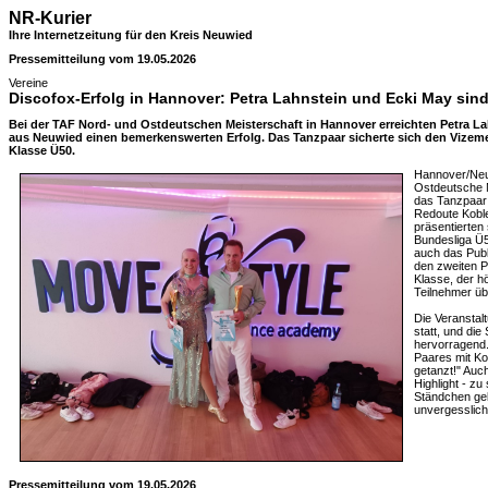
NR-Kurier
Ihre Internetzeitung für den Kreis Neuwied
Pressemitteilung vom 19.05.2026
Vereine
Discofox-Erfolg in Hannover: Petra Lahnstein und Ecki May sind
Bei der TAF Nord- und Ostdeutschen Meisterschaft in Hannover erreichten Petra L
aus Neuwied einen bemerkenswerten Erfolg. Das Tanzpaar sicherte sich den Vizemeist
Klasse Ü50.
Hannover/Neu
Ostdeutsche M
das Tanzpaar
Redoute Koble
präsentierten
Bundesliga Ü5
auch das Publi
den zweiten P
Klasse, der h
Teilnehmer üb
Die Veranstalt
statt, und di
hervorragend.
Paares mit Ko
getanzt!" Auc
Highlight - z
Ständchen ge
unvergesslic
Pressemitteilung vom 19.05.2026