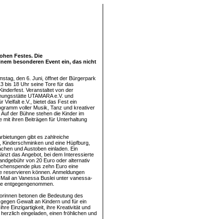
rohen Festes. Die
inem besonderen Event ein, das nicht
stag, den 6. Juni, öffnet der Bürgerpark
13 bis 18 Uhr seine Tore für das
nderfest. Veranstaltet von der
ungsstätte UTAMARA e.V. und
Vielfalt e.V., bietet das Fest ein
rogramm voller Musik, Tanz und kreativer
 Auf der Bühne stehen die Kinder im
ie mit ihren Beiträgen für Unterhaltung
bietungen gibt es zahlreiche
n, Kinderschminken und eine Hüpfburg,
chen und Austoben einladen. Ein
änzt das Angebot, bei dem Interessierte
andgebühr von 20 Euro oder alternativ
uchenspende plus zehn Euro eine
he reservieren können. Anmeldungen
Mail an Vanessa Buslei unter vanessa-
de entgegengenommen.
orinnen betonen die Bedeutung des
lt, gegen Gewalt an Kindern und für ein
e Einzigartigkeit, ihre Kreativität und
nd herzlich eingeladen, einen fröhlichen und