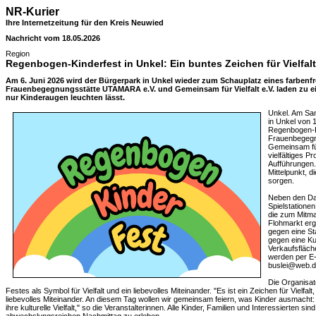
NR-Kurier
Ihre Internetzeitung für den Kreis Neuwied
Nachricht vom 18.05.2026
Region
Regenbogen-Kinderfest in Unkel: Ein buntes Zeichen für Vielfalt
Am 6. Juni 2026 wird der Bürgerpark in Unkel wieder zum Schauplatz eines farbenf
Frauenbegegnungsstätte UTAMARA e.V. und Gemeinsam für Vielfalt e.V. laden zu e
nur Kinderaugen leuchten lässt.
Unkel. Am Sam
in Unkel von 
Regenbogen-Ki
Frauenbegegn
Gemeinsam für 
vielfältiges P
Aufführungen.
Mittelpunkt, d
sorgen.
Neben den Dar
Spielstatione
die zum Mitma
Flohmarkt erg
gegen eine St
gegen eine K
Verkaufsfläc
werden per E-
buslei@web.
Die Organisat
Festes als Symbol für Vielfalt und ein liebevolles Miteinander. "Es ist ein Zeichen für Vielfa
liebevolles Miteinander. An diesem Tag wollen wir gemeinsam feiern, was Kinder ausmacht: ihr
ihre kulturelle Vielfalt," so die Veranstalterinnen. Alle Kinder, Familien und Interessierten si