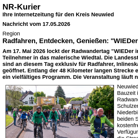
NR-Kurier
Ihre Internetzeitung für den Kreis Neuwied
Nachricht vom 17.05.2026
Region
Radfahren, Entdecken, Genießen: "WIEDer
Am 17. Mai 2026 lockt der Radwandertag "WIEDer i
Teilnehmer in das malerische Wiedtal. Die Landes
sind an diesem Tag exklusiv für Radfahrer, Inlines
geöffnet. Entlang der 48 Kilometer langen Strecke 
ein vielfältiges Programm. Die Veranstaltung läuft 
Neuwied.
Bauzeit 
Radwand
Schulze
Niederbi
beiden S
kostenfr
Verfügu