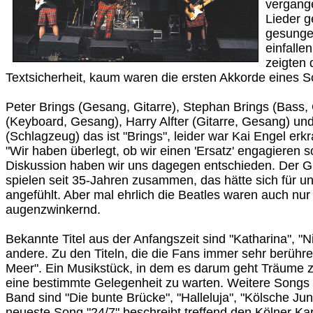
vergang
Lieder 
gesungen
einfalle
zeigten 
Textsicherheit, kaum waren die ersten Akkorde eines 
Peter Brings (Gesang, Gitarre), Stephan Brings (Bass,
(Keyboard, Gesang), Harry Alfter (Gitarre, Gesang) un
(Schlagzeug) das ist "Brings", leider war Kai Engel erkr
"Wir haben überlegt, ob wir einen 'Ersatz' engagieren s
Diskussion haben wir uns dagegen entschieden. Der Gru
spielen seit 35-Jahren zusammen, das hätte sich für u
angefühlt. Aber mal ehrlich die Beatles waren auch nur 
augenzwinkernd.
Bekannte Titel aus der Anfangszeit sind "Katharina", "Ni
andere. Zu den Titeln, die die Fans immer sehr berühre
Meer". Ein Musikstück, in dem es darum geht Träume z
eine bestimmte Gelegenheit zu warten. Weitere Songs 
Band sind "Die bunte Brücke", "Halleluja", "Kölsche Ju
neueste Song "24/7" beschreibt treffend den Kölner Ka