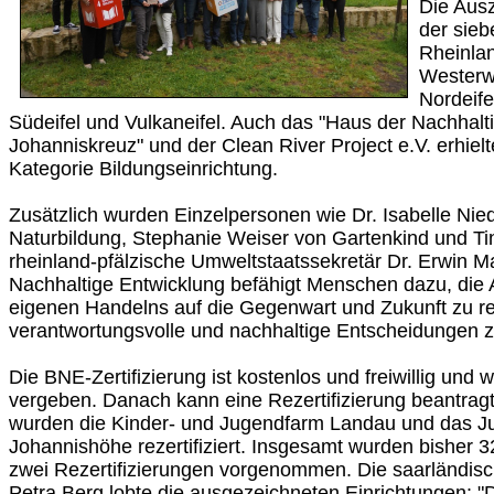
Die Aus
der sieb
Rheinlan
Westerw
Nordeife
Südeifel und Vulkaneifel. Auch das "Haus der Nachhalti
Johanniskreuz" und der Clean River Project e.V. erhiel
Kategorie Bildungseinrichtung.
Zusätzlich wurden Einzelpersonen wie Dr. Isabelle Ni
Naturbildung, Stephanie Weiser von Gartenkind und Ti
rheinland-pfälzische Umweltstaatssekretär Dr. Erwin Ma
Nachhaltige Entwicklung befähigt Menschen dazu, die
eigenen Handelns auf die Gegenwart und Zukunft zu re
verantwortungsvolle und nachhaltige Entscheidungen zu
Die BNE-Zertifizierung ist kostenlos und freiwillig und w
vergeben. Danach kann eine Rezertifizierung beantrag
wurden die Kinder- und Jugendfarm Landau und das 
Johannishöhe rezertifiziert. Insgesamt wurden bisher 3
zwei Rezertifizierungen vorgenommen. Die saarländis
Petra Berg lobte die ausgezeichneten Einrichtungen: 