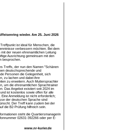
ffeisenring wieder. Am 25. Juni 2026
Treffpunkt ist ideal für Menschen, die
kenntnisse verbessern möchten. Bei dem
n mit der neuen ehrenamtlichen Leitung
nftige Ausrichtung gemeinsam mit den
n besprochen.
s Treffs, der nun den Namen "Schänen
aben deutschsprechende und
de Personen die Gelegenheit, sich
, zu lachen und dabei ihre
iten zu erweitern. Auch Muttersprachler
en, um die ehrenamtlichen Sprachtrainer
n. Das Angebot existiert seit 2024 im
nd ist kostenlos sowie offen für alle
. Eine Anmeldung ist nicht erforderlich;
sse der deutschen Sprache sind
wünscht. Der Treff kann zudem bei der
uf die B2-Prüfung hilfreich sein.
nformationen steht die Quartiersmanagerin
lefonnummer 02631-392266 oder per E-
www.nr-kurier.de