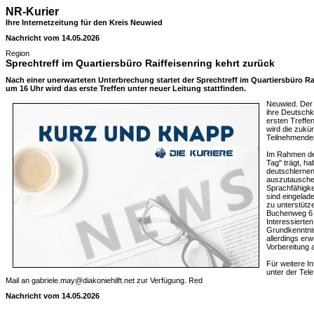
NR-Kurier
Ihre Internetzeitung für den Kreis Neuwied
Nachricht vom 14.05.2026
Region
Sprechtreff im Quartiersbüro Raiffeisenring kehrt zurück
Nach einer unerwarteten Unterbrechung startet der Sprechtreff im Quartiersbüro Rai
um 16 Uhr wird das erste Treffen unter neuer Leitung stattfinden.
Neuwied. Der 
ihre Deutsch
ersten Treffe
wird die zukü
Teilnehmende
Im Rahmen de
Tag" trägt, h
deutschlernen
auszutauschen
Sprachfähigke
sind eingelad
zu unterstütze
Buchenweg 6 u
Interessierten
Grundkenntni
allerdings er
Vorbereitung a
Für weitere I
unter der Te
Mail an gabriele.may@diakoniehilft.net zur Verfügung. Red
Nachricht vom 14.05.2026