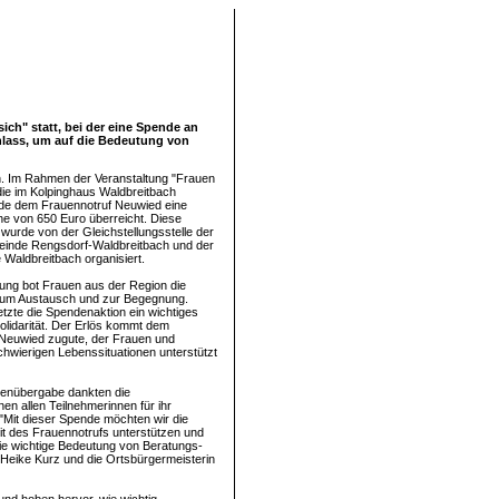
ich" statt, bei der eine Spende an
lass, um auf die Bedeutung von
. Im Rahmen der Veranstaltung "Frauen
 die im Kolpinghaus Waldbreitbach
rde dem Frauennotruf Neuwied eine
e von 650 Euro überreicht. Diese
 wurde von der Gleichstellungsstelle der
inde Rengsdorf-Waldbreitbach und der
Waldbreitbach organisiert.
tung bot Frauen aus der Region die
zum Austausch und zur Begegnung.
etzte die Spendenaktion ein wichtiges
olidarität. Der Erlös kommt dem
 Neuwied zugute, der Frauen und
hwierigen Lebenssituationen unterstützt
denübergabe dankten die
nen allen Teilnehmerinnen für ihr
Mit dieser Spende möchten wir die
eit des Frauennotrufs unterstützen und
die wichtige Bedeutung von Beratungs-
Heike Kurz und die Ortsbürgermeisterin