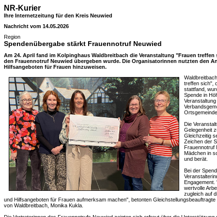
NR-Kurier
Ihre Internetzeitung für den Kreis Neuwied
Nachricht vom 14.05.2026
Region
Spendenübergabe stärkt Frauennotruf Neuwied
Am 24. April fand im Kolpinghaus Waldbreitbach die Veranstaltung "Frauen treffen s
den Frauennotruf Neuwied übergeben wurde. Die Organisatorinnen nutzten den An
Hilfsangeboten für Frauen hinzuweisen.
Waldbreitbach
treffen sich",
stattfand, wu
Spende in Höh
Veranstaltung
Verbandsgeme
Ortsgemeinde 
Die Veranstal
Gelegenheit 
Gleichzeitig s
Zeichen der S
Frauennotruf
Mädchen in sc
und berät.
Bei der Spen
Veranstalterin
Engagement. "
wertvolle Arb
zugleich auf 
und Hilfsangeboten für Frauen aufmerksam machen", betonten Gleichstellungsbeauftragte 
von Waldbreitbach, Monika Kukla.