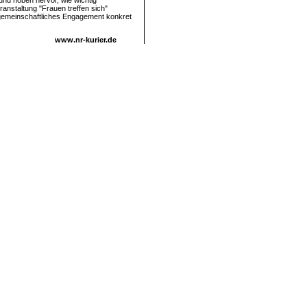
und hoben hervor, wie wichtig
ranstaltung "Frauen treffen sich"
 gemeinschaftliches Engagement konkret
www.nr-kurier.de