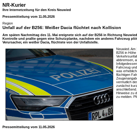
NR-Kurier
Ihre Internetzeitung für den Kreis Neuwied
Pressemitteilung vom 11.05.2026
Region
Unfall auf der B256: Weißer Dacia flüchtet nach Kollision
Am späten Nachmittag des 11. Mai ereignete sich auf der B256 in Richtung Neuwied e
Kontrolle und prallte gegen eine Schutzplanke, nachdem ein anderes Fahrzeug plöt
Verursacher, ein weißer Dacia, flüchtete von der Unfallstelle.
Neuwied. Am 1
B256 in Höhe 
Verkehrsunfal
abbremsen, al
Infolgedessen 
Fahrzeug und 
was erheblic
flüchtigen Fa
Zeugenangabe
vermutlich de
zunächst kurz 
anschließend. 
Hinweise zu d
zu melden. P
Pressemitteilung vom 11.05.2026