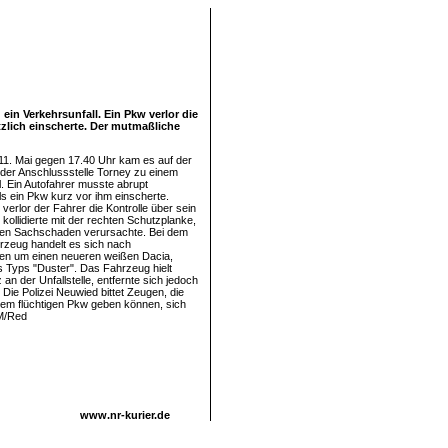
in Verkehrsunfall. Ein Pkw verlor die
zlich einscherte. Der mutmaßliche
1. Mai gegen 17.40 Uhr kam es auf der
der Anschlussstelle Torney zu einem
l. Ein Autofahrer musste abrupt
s ein Pkw kurz vor ihm einscherte.
verlor der Fahrer die Kontrolle über sein
kollidierte mit der rechten Schutzplanke,
hen Sachschaden verursachte. Bei dem
hrzeug handelt es sich nach
n um einen neueren weißen Dacia,
s Typs "Duster". Das Fahrzeug hielt
an der Unfallstelle, entfernte sich jedoch
Die Polizei Neuwied bittet Zeugen, die
em flüchtigen Pkw geben können, sich
M/Red
www.nr-kurier.de