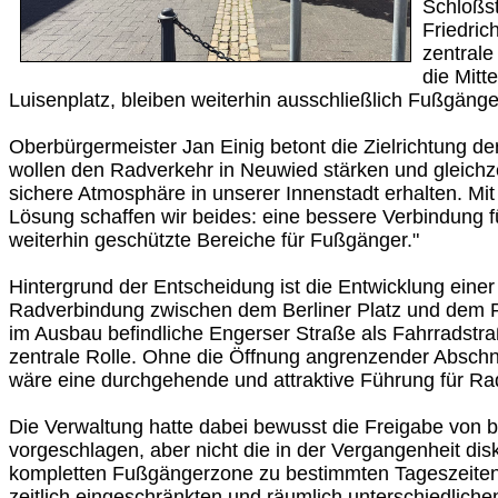
Schloßst
Friedric
zentrale
die Mitt
Luisenplatz, bleiben weiterhin ausschließlich Fußgänge
Oberbürgermeister Jan Einig betont die Zielrichtung de
wollen den Radverkehr in Neuwied stärken und gleich
sichere Atmosphäre in unserer Innenstadt erhalten. Mit
Lösung schaffen wir beides: eine bessere Verbindung 
weiterhin geschützte Bereiche für Fußgänger."
Hintergrund der Entscheidung ist die Entwicklung eine
Radverbindung zwischen dem Berliner Platz und dem R
im Ausbau befindliche Engerser Straße als Fahrradstraß
zentrale Rolle. Ohne die Öffnung angrenzender Absch
wäre eine durchgehende und attraktive Führung für Ra
Die Verwaltung hatte dabei bewusst die Freigabe von 
vorgeschlagen, aber nicht die in der Vergangenheit dis
kompletten Fußgängerzone zu bestimmten Tageszeiten
zeitlich eingeschränkten und räumlich unterschiedliche