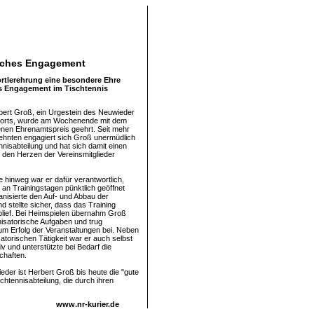
liches Engagement
tlerehrung eine besondere Ehre
es Engagement im Tischtennis
ert Groß, ein Urgestein des Neuwieder
ports, wurde am Wochenende mit dem
nen Ehrenamtspreis geehrt. Seit mehr
zehnten engagiert sich Groß unermüdlich
nnisabteilung und hat sich damit einen
n den Herzen der Vereinsmitglieder
e hinweg war er dafür verantwortlich,
 an Trainingstagen pünktlich geöffnet
anisierte den Auf- und Abbau der
 stellte sicher, dass das Training
blief. Bei Heimspielen übernahm Groß
nisatorische Aufgaben und trug
m Erfolg der Veranstaltungen bei. Neben
atorischen Tätigkeit war er auch selbst
tiv und unterstützte bei Bedarf die
haften.
lieder ist Herbert Groß bis heute die "gute
chtennisabteilung, die durch ihren
www.nr-kurier.de