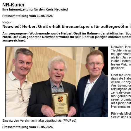
NR-Kurier
Ihre Internetzeitung für den Kreis Neuwied
Pressemitteilung vom 10.05.2026
Region
Neuwied: Herbert Groß erhält Ehrenamtspreis für außergewöhn
Am vergangenen Wochenende wurde Herbert Groß im Rahmen der städtischen Spor
zuteil. Der 1938 geborene Neuwieder wurde für sein über 50-jähriges ehrenamtlich
ausgezeichnet.
Neuwied. Herb
Tischtenniss
neu geschaffe
als fünf Jahr
in der Tischte
festen Platz i
gesichert.
Über die Jahr
dass die Halle
wurde. Er org
Ausrüstung und
reibungslos a
zentrale orga
maßgeblich zu
seiner organis
als Spieler ak
Herrenmannsc
Für viele Mitg
Seele" der Tis
Einsatz den Verein nachhaltig geprägt hat. (PM/Red)
Pressemitteilung vom 10.05.2026