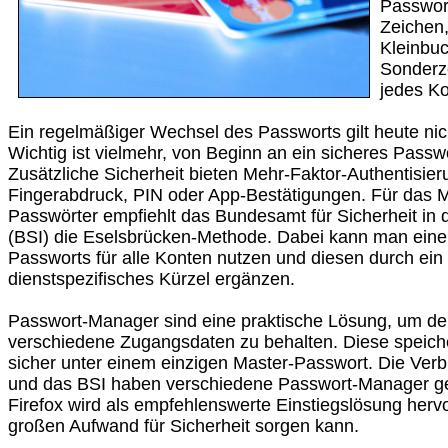
Passwor
Zeichen
Kleinbu
Sonderze
jedes Kon
Ein regelmäßiger Wechsel des Passworts gilt heute nic
Wichtig ist vielmehr, von Beginn an ein sicheres Passwo
Zusätzliche Sicherheit bieten Mehr-Faktor-Authentisie
Fingerabdruck, PIN oder App-Bestätigungen. Für das M
Passwörter empfiehlt das Bundesamt für Sicherheit in 
(BSI) die Eselsbrücken-Methode. Dabei kann man einen
Passworts für alle Konten nutzen und diesen durch ein
dienstspezifisches Kürzel ergänzen.
Passwort-Manager sind eine praktische Lösung, um de
verschiedene Zugangsdaten zu behalten. Diese speiche
sicher unter einem einzigen Master-Passwort. Die Ve
und das BSI haben verschiedene Passwort-Manager ge
Firefox wird als empfehlenswerte Einstiegslösung her
großen Aufwand für Sicherheit sorgen kann.