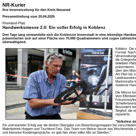
NR-Kurier
Ihre Internetzeitung für den Kreis Neuwied
Pressemitteilung vom 20.04.2026
Rheinland-Pfalz
Handwerksmesse 2.0: Ein voller Erfolg in Koblenz
Drei Tage lang verwandelte sich die Koblenzer Innenstadt in eine lebendige Handw
präsentierten sich auf einer Fläche von 70.000 Quadratmetern und zogen zahlreic
überwältigend.
Koblenz. Die
Format: Nach
Veranstaltunge
die Gelegenhei
beliebten Plät
präsentieren.
über den Münzp
Am Plan bis z
Liebfrauenkir
Marktstraße k
moderne Hand
Die Messe bo
Vom Elfenbein
Frisurenstyli
Schieferbearb
Besonders bee
Singhof, die 
reparierte.
"Volksfest 
Ein unerwarteter Erfolg war die direkte Übergabe von Bewerbungsmappen bei verschiedene
Malerbetrieb Hoppen und Tischlerei Fetz. Das Team von Melzer fasste das Wochenende zu
und intensive Kundengespräche, es gab hier einen tollen Mix an Ständen."