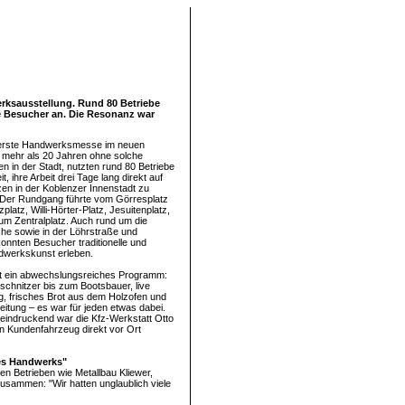
erksausstellung. Rund 80 Betriebe
he Besucher an. Die Resonanz war
 erste Handwerksmesse im neuen
 mehr als 20 Jahren ohne solche
n in der Stadt, nutzten rund 80 Betriebe
t, ihre Arbeit drei Tage lang direkt auf
zen in der Koblenzer Innenstadt zu
 Der Rundgang führte vom Görresplatz
latz, Willi-Hörter-Platz, Jesuitenplatz,
um Zentralplatz. Auch rund um die
che sowie in der Löhrstraße und
onnten Besucher traditionelle und
werkskunst erleben.
t ein abwechslungsreiches Programm:
schnitzer bis zum Bootsbauer, live
ng, frisches Brot aus dem Holzofen und
eitung – es war für jeden etwas dabei.
indruckend war die Kfz-Werkstatt Otto
ein Kundenfahrzeug direkt vor Ort
des Handwerks"
n Betrieben wie Metallbau Kliewer,
sammen: "Wir hatten unglaublich viele