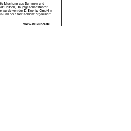
n die Mischung aus Bummeln und
f Hellrich, Hauptgeschäftsführer,
se wurde von der D. Koenitz GmbH in
 und der Stadt Koblenz organisiert.
www.nr-kurier.de