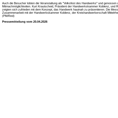
Auch die Besucher lobten die Veranstaltung als "Volksfest des Handwerks" und genosse
Mitmachmöglichkeiten. Kurt Krautscheid, Präsident der Handwerkskammer Koblenz, und Ral
zeigten sich zufrieden mit dem Konzept, das Handwerk hautnah zu präsentieren. Die Mes
Zusammenarbeit mit der Handwerkskammer Koblenz, der Kreishandwerkerschaft Mittelrhein
(PM/Red)
Pressemitteilung vom 20.04.2026