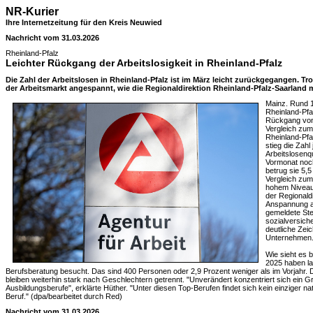
NR-Kurier
Ihre Internetzeitung für den Kreis Neuwied
Nachricht vom 31.03.2026
Rheinland-Pfalz
Leichter Rückgang der Arbeitslosigkeit in Rheinland-Pfalz
Die Zahl der Arbeitslosen in Rheinland-Pfalz ist im März leicht zurückgegangen. Tro
der Arbeitsmarkt angespannt, wie die Regionaldirektion Rheinland-Pfalz-Saarland mi
Mainz. Rund 
Rheinland-Pfal
Rückgang von
Vergleich zum
Rheinland-Pfa
stieg die Zah
Arbeitslosenq
Vormonat noch
betrug sie 5,5
Vergleich zum
hohem Niveau"
der Regionald
Anspannung am
gemeldete Ste
sozialversich
deutliche Zei
Unternehmen.
Wie sieht es 
2025 haben la
Berufsberatung besucht. Das sind 400 Personen oder 2,9 Prozent weniger als im Vorjahr. D
bleiben weiterhin stark nach Geschlechtern getrennt. "Unverändert konzentriert sich ein G
Ausbildungsberufe", erklärte Hüther. "Unter diesen Top-Berufen findet sich kein einziger n
Beruf." (dpa/bearbeitet durch Red)
Nachricht vom 31.03.2026