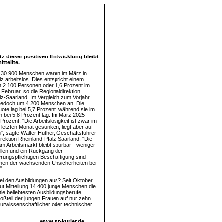
tz dieser positiven Entwicklung bleibt
tteilte.
130.900 Menschen waren im März in
z arbeitslos. Dies entspricht einem
 2.100 Personen oder 1,6 Prozent im
 Februar, so die Regionaldirektion
lz-Saarland. Im Vergleich zum Vorjahr
l jedoch um 4.200 Menschen an. Die
uote lag bei 5,7 Prozent, während sie im
 bei 5,8 Prozent lag. Im März 2025
 Prozent. "Die Arbeitslosigkeit ist zwar im
 letzten Monat gesunken, liegt aber auf
, sagte Walter Hüther, Geschäftsführer
irektion Rheinland-Pfalz-Saarland. "Die
 Arbeitsmarkt bleibt spürbar - weniger
llen und ein Rückgang der
erungspflichtigen Beschäftigung sind
chen der wachsenden Unsicherheiten bei
"
bei den Ausbildungen aus? Seit Oktober
ut Mitteilung 14.400 junge Menschen die
ie beliebtesten Ausbildungsberufe
roßteil der jungen Frauen auf nur zehn
aturwissenschaftlicher oder technischer
www.nr-kurier.de