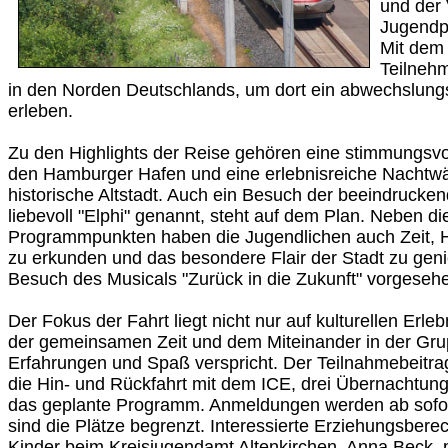
und der
Jugendp
Mit dem 
Teilneh
in den Norden Deutschlands, um dort ein abwechslun
erleben.
Zu den Highlights der Reise gehören eine stimmungsvol
den Hamburger Hafen und eine erlebnisreiche Nachtwä
historische Altstadt. Auch ein Besuch der beeindrucke
liebevoll "Elphi" genannt, steht auf dem Plan. Neben di
Programmpunkten haben die Jugendlichen auch Zeit, 
zu erkunden und das besondere Flair der Stadt zu genie
Besuch des Musicals "Zurück in die Zukunft" vorgeseh
Der Fokus der Fahrt liegt nicht nur auf kulturellen Erl
der gemeinsamen Zeit und dem Miteinander in der Gru
Erfahrungen und Spaß verspricht. Der Teilnahmebeitra
die Hin- und Rückfahrt mit dem ICE, drei Übernachtun
das geplante Programm. Anmeldungen werden ab sof
sind die Plätze begrenzt. Interessierte Erziehungsberec
Kinder beim Kreisjugendamt Altenkirchen, Anna Beck, p